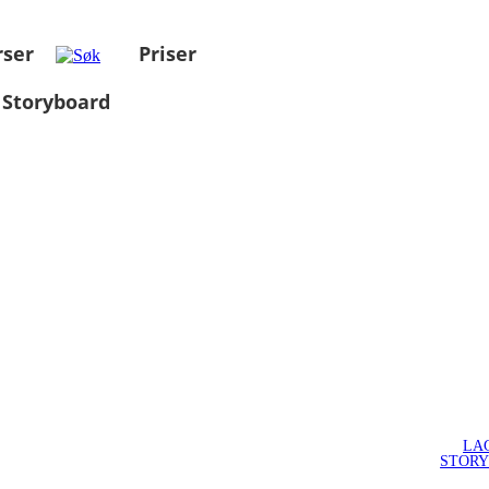
rser
Priser
 Storyboard
LA
STOR