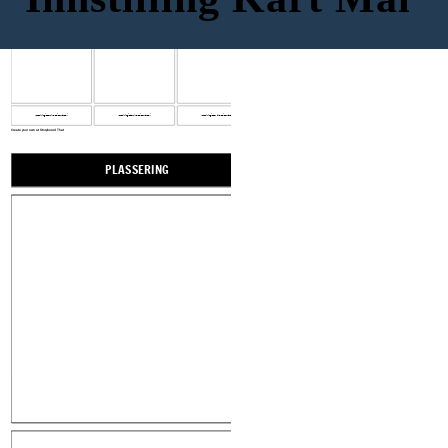
PLASSERING
PLASSERING
PLASSERING
Innstilling: Beskrivelse: Forvarsel:
Innstilling: Beskrivelse: Forvarsel:
Innstilling: Beskrivelse: Forvarsel:
Create your own at Storyboard That
PLASSERING
PLASSERING