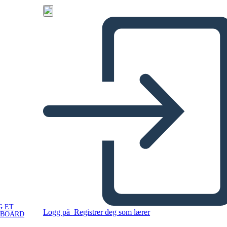
G ET
Logg på
Registrer deg som lærer
YBOARD