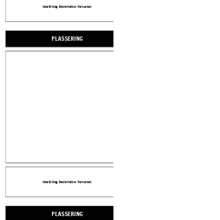
Innstilling: Beskrivelse: Forvarsel:
Innstilling: Beskrivelse: Forvarsel:
Create your own at Storyboard That
PLASSERING
PLASSERING
Innstilling: Beskrivelse: Forvarsel:
Innstilling: Beskrivelse: Forvarsel:
PLASSERING