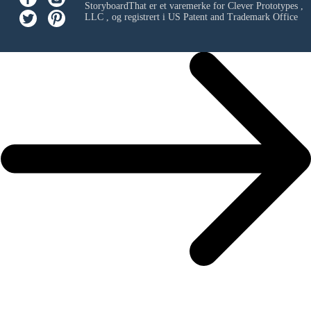
StoryboardThat er et varemerke for
Clever Prototypes ,
LLC
, og registrert i US Patent and Trademark Office