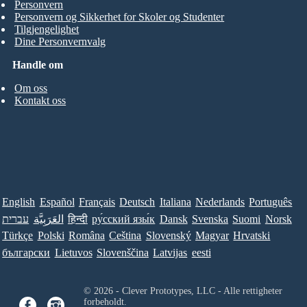
Personvern
Personvern og Sikkerhet for Skoler og Studenter
Tilgjengelighet
Dine Personvernvalg
Handle om
Om oss
Kontakt oss
English
Español
Français
Deutsch
Italiana
Nederlands
Português
עברית
العَرَبِيَّة
हिन्दी
ру́сский язы́к
Dansk
Svenska
Suomi
Norsk
Türkçe
Polski
Româna
Ceština
Slovenský
Magyar
Hrvatski
български
Lietuvos
Slovenščina
Latvijas
eesti
© 2026 - Clever Prototypes, LLC - Alle rettigheter
forbeholdt.