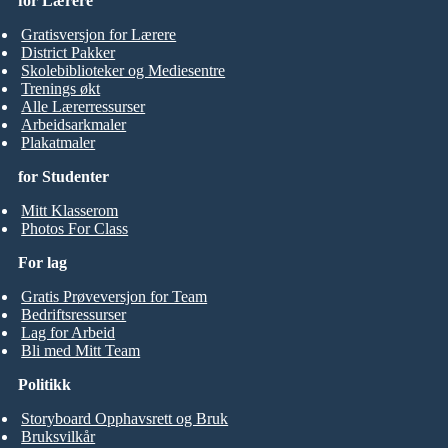
for Lærere
Gratisversjon for Lærere
District Pakker
Skolebiblioteker og Mediesentre
Trenings økt
Alle Lærerressurser
Arbeidsarkmaler
Plakatmaler
for Studenter
Mitt Klasserom
Photos For Class
For lag
Gratis Prøveversjon for Team
Bedriftsressurser
Lag for Arbeid
Bli med Mitt Team
Politikk
Storyboard Opphavsrett og Bruk
Bruksvilkår