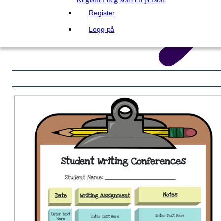
Register
Logg på