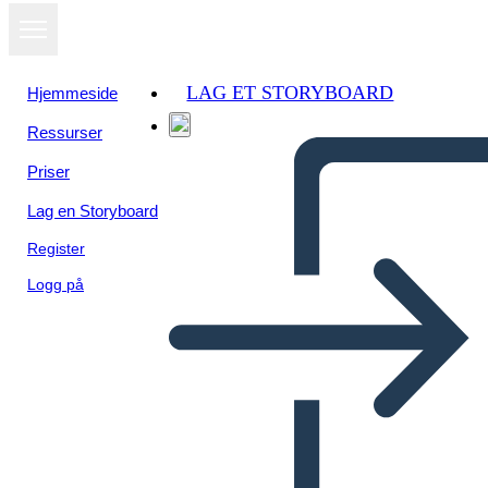
LAG ET STORYBOARD
Hjemmeside
Ressurser
Vis som
Priser
lysbildefremvisning
Lag en Storyboard
Register
Logg på
Конференция 6