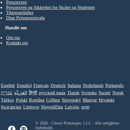
Personvern
Personvern og Sikkerhet for Skoler og Studenter
Tilgjengelighet
Dine Personvernvalg
Handle om
Om oss
Kontakt oss
English
Español
Français
Deutsch
Italiana
Nederlands
Português
עברית
العَرَبِيَّة
हिन्दी
ру́сский язы́к
Dansk
Svenska
Suomi
Norsk
Türkçe
Polski
Româna
Ceština
Slovenský
Magyar
Hrvatski
български
Lietuvos
Slovenščina
Latvijas
eesti
© 2026 - Clever Prototypes, LLC - Alle rettigheter
forbeholdt.