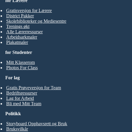
for Lærere
Gratisversjon for Lærere
District Pakker
Skolebiblioteker og Mediesentre
Trenings økt
Alle Lærerressurser
Arbeidsarkmaler
Plakatmaler
for Studenter
Mitt Klasserom
Photos For Class
For lag
Gratis Prøveversjon for Team
Bedriftsressurser
Lag for Arbeid
Bli med Mitt Team
Politikk
Storyboard Opphavsrett og Bruk
Bruksvilkår