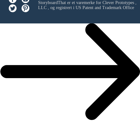
StoryboardThat er et varemerke for
Clever Prototypes ,
LLC
, og registrert i US Patent and Trademark Office