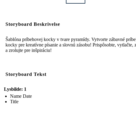
Storyboard Beskrivelse
Šablóna príbehovej kocky v tvare pyramídy. Vytvorte zábavné príb
kocky pre kreatívne písanie a slovnú zásobu! Prispôsobte, vytlačte, 
a zrolujte pre inšpiráciu!
Storyboard Tekst
Lysbilde: 1
Name Date
Title