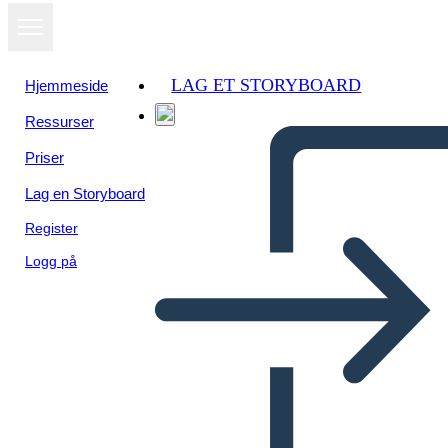
LAG ET STORYBOARD
Hjemmeside
Ressurser
Vis som
Priser
lysbildefremvisning
Lag en Storyboard
Register
Logg på
Šablóna Kocky Príbehu