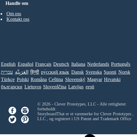
Handle om
Om oss
Kontakt oss
English
Español
Français
Deutsch
Italiana
Nederlands
Português
עברית
العَرَبِيَّة
हिन्दी
ру́сский язы́к
Dansk
Svenska
Suomi
Norsk
Türkçe
Polski
Româna
Ceština
Slovenský
Magyar
Hrvatski
български
Lietuvos
Slovenščina
Latvijas
eesti
© 2026 - Clever Prototypes, LLC - Alle rettigheter
forbeholdt.
StoryboardThat er et varemerke for
Clever Prototypes ,
LLC
, og registrert i US Patent and Trademark Office