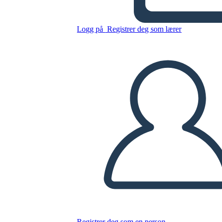
Pyramídy
Logg på
Registrer deg som lærer
Kopier dette storyboardet
LAGE ET STORYBOARD
SPILLE AV LYSBILDEFREMVISNING
LES FOR MEG
Registrer deg som en person