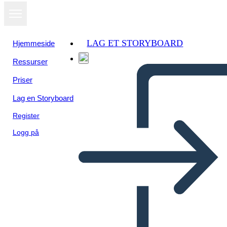
LAG ET STORYBOARD
Hjemmeside
Ressurser
Vis som
Priser
lysbildefremvisning
Lag en Storyboard
Register
Logg på
Opombe v Treh Stolpcih Brez
Vrstic