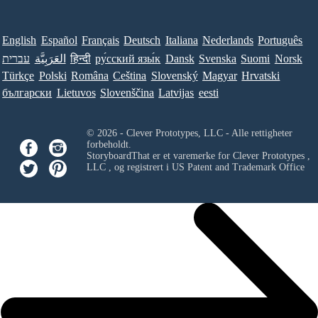
English
Español
Français
Deutsch
Italiana
Nederlands
Português
עברית
العَرَبِيَّة
हिन्दी
ру́сский язы́к
Dansk
Svenska
Suomi
Norsk
Türkçe
Polski
Româna
Ceština
Slovenský
Magyar
Hrvatski
български
Lietuvos
Slovenščina
Latvijas
eesti
© 2026 - Clever Prototypes, LLC - Alle rettigheter
forbeholdt.
StoryboardThat er et varemerke for
Clever Prototypes ,
LLC
, og registrert i US Patent and Trademark Office