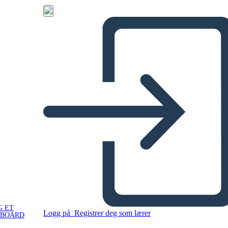
G ET
Logg på
Registrer deg som lærer
YBOARD