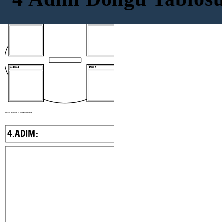
4.ADIM:
AŞAMA 1:
AŞAMA 3:
ADIM 2:
Create your own at Storyboard That
4.ADIM: