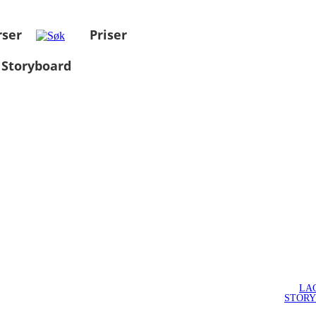
rser
Priser
 Storyboard
LA
STOR