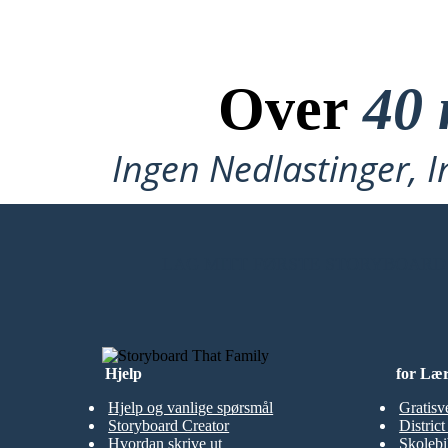
Over
40 
Ingen Nedlastinger, I
LAG MITT FØRSTE STORYBOARD
Hjelp
for Læ
Hjelp og vanlige spørsmål
Gratisv
Storyboard Creator
Distric
Hvordan skrive ut
Skolebi