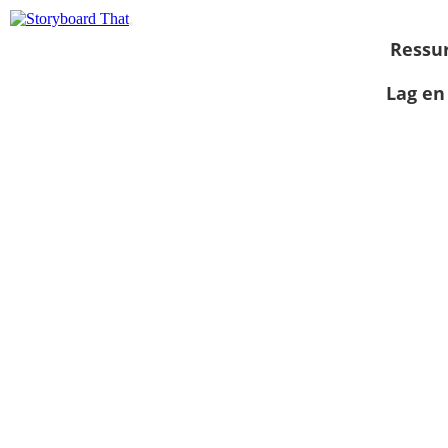
Ressu
Lag en
Vis som
lysbildefremvisning