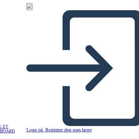
G ET
Logg på
Registrer deg som lærer
YBOARD