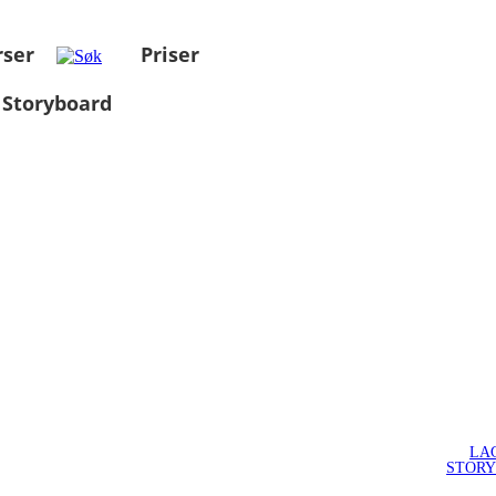
rser
Priser
 Storyboard
LA
STOR