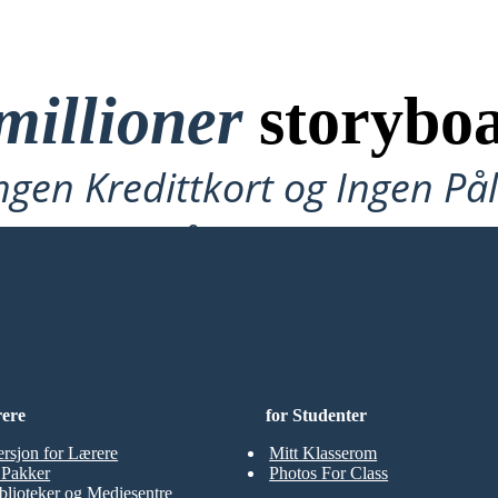
millioner
storyboa
ngen Kredittkort og Ingen P
å Prøve!
rere
for Studenter
ersjon for Lærere
Mitt Klasserom
t Pakker
Photos For Class
blioteker og Mediesentre