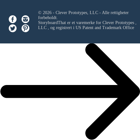
© 2026 - Clever Prototypes, LLC - Alle rettigheter
forbeholdt.
StoryboardThat er et varemerke for
Clever Prototypes ,
LLC
, og registrert i US Patent and Trademark Office