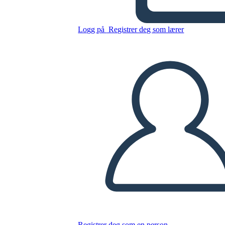
Karakter Eşlemi 3 Alan 16x9
Logg på
Registrer deg som lærer
Kopier dette storyboardet
LAGE ET STORYBOARD
SPILLE AV LYSBILDEFREMVISNING
LES FOR MEG
Registrer deg som en person