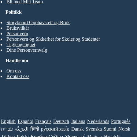
Bli med Mitt Team
Politikk
Storyboard Opphavsrett og Bruk
Bruksvilkår
Personvern
Personvern og Sikkerhet for Skoler og Studenter
Tilgjengelighet
Dine Personvernvalg
Handle om
Om oss
Kontakt oss
English
Español
Français
Deutsch
Italiana
Nederlands
Português
עברית
العَرَبِيَّة
हिन्दी
ру́сский язы́к
Dansk
Svenska
Suomi
Norsk
Türkçe
Polski
Româna
Ceština
Slovenský
Magyar
Hrvatski