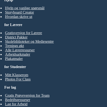
Hjelp og vanlige spørsmål
Storyboard Creator
Hvordan skrive ut
for Lærere
Gratisversjon for Lærere
District Pakker
Skolebiblioteker og Mediesentre
Trenings økt
Alle Lærerressurser
Arbeidsarkmaler
Plakatmaler
for Studenter
Mitt Klasserom
Photos For Class
For lag
Gratis Prøveversjon for Team
Bedriftsressurser
Lag for Arbeid