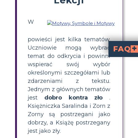
W
powieści jest kilka tematów.
FAQ
Uczniowie mogą wybrać
temat do odkrycia i powinni
Jaki jest główny motyw "Trzynast
dobro kontra z
, ukazany poprzez walkę między posta
Jak uczniowie mo
Uczniowie mogą rozpoznać motywy w "Trzynastu Zegarach", szukając powtarzających się idei lub przekazów w opowieści i wspierając je
z tekstu. Użycie pla
Jakie są przykłady dobra i zła w "Trzyn
to uprzejmość Księżnej Saralindy i zło Duka. Na przykład, S
Jakie aktywności pomagają uczniom zrozumieć i zbadać motywy 
tworzenie planszy
, znajdowanie i ilustrowanie cytatów oraz dysku
Jakie inne tematy 
, w "Trzynastu Zeg
i
. Uczniowie mogą je 
wspierać swój wybór
określonymi szczegółami lub
zdarzeniami z tekstu.
Jednym z głównych tematów
jest
dobro kontra zło
.
Księżniczka Saralinda i Zorn z
Zorny są postrzegani jako
dobrzy, a Książę postrzegany
jest jako zły.