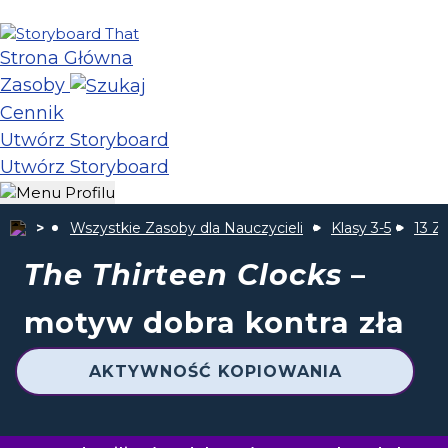
Strona Główna
Zasoby
Cennik
Utwórz Storyboard
Utwórz Storyboard
Wszystkie Zasoby dla Nauczycieli
Klasy 3-5
13 Z
The Thirteen Clocks
–
motyw dobra kontra zła
AKTYWNOŚĆ KOPIOWANIA