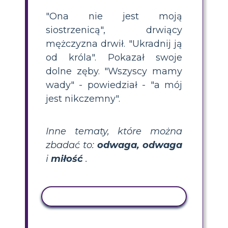
"Ona nie jest moją
siostrzenicą", drwiący
mężczyzna drwił. "Ukradnij ją
od króla". Pokazał swoje
dolne zęby. "Wszyscy mamy
wady" - powiedział - "a mój
jest nikczemny".
Inne tematy, które można
zbadać to:
odwaga, odwaga
i
miłość
.
AKTYWNOŚĆ KOPIOWANIA