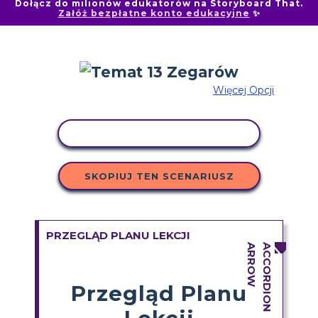
Dołącz do milionów edukatorów na Storyboard That.
Załóż bezpłatne konto edukacyjne
✨
Więcej Opcji
AKTYWNOŚĆ KOPIOWANIA
SKOPIUJ TEN SCENARIUSZ
PRZEGLĄD PLANU LEKCJI
Przegląd Planu
Lekcji