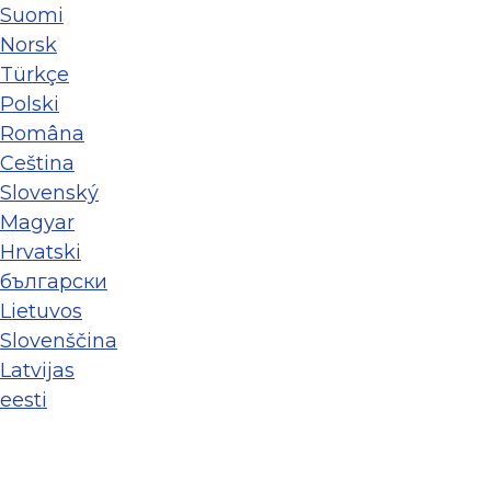
Suomi
Norsk
Türkçe
Polski
Româna
Ceština
Slovenský
Magyar
Hrvatski
български
Lietuvos
Slovenščina
Latvijas
eesti