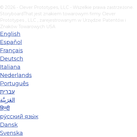
© 2026 - Clever Prototypes, LLC - Wszelkie prawa zastrzeżone.
StoryboardThat jest znakiem towarowym firmy
Clever
Prototypes , LLC
, zarejestrowanym w Urzędzie Patentów i
Znaków Towarowych USA
English
Español
Français
Deutsch
Italiana
Nederlands
Português
עברית
العَرَبِيَّة
हिन्दी
ру́сский язы́к
Dansk
Svenska