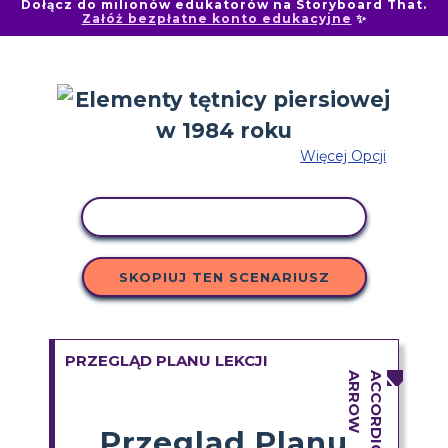
Dołącz do milionów edukatorów na Storyboard That.
Załóż bezpłatne konto edukacyjne
✨
Więcej Opcji
AKTYWNOŚĆ KOPIOWANIA
SKOPIUJ TEN SCENARIUSZ
PRZEGLĄD PLANU LEKCJI
Przegląd Planu