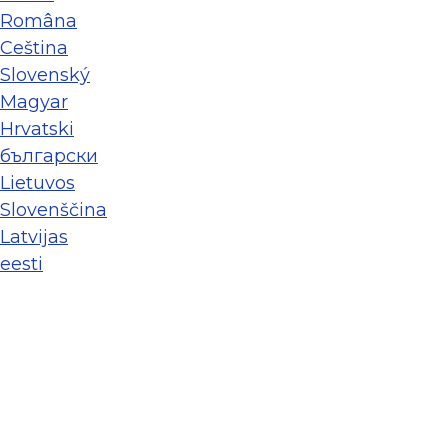
Româna
Ceština
Slovenský
Magyar
Hrvatski
български
Lietuvos
Slovenščina
Latvijas
eesti