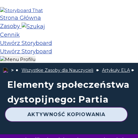
Strona Główna
Zasoby
Cennik
Utwórz Storyboard
Utwórz Storyboard
Wszystkie Zasoby dla Nauczycieli
Artykuły ELA
Elementy społeczeństwa
dystopijnego: Partia
AKTYWNOŚĆ KOPIOWANIA