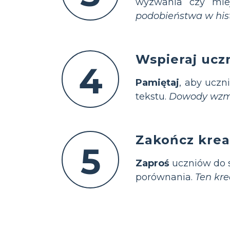
wyzwania czy mie
podobieństwa w hist
Wspieraj ucz
4
Pamiętaj
, aby uczn
tekstu.
Dowody wzmac
Zakończ krea
5
Zaproś
uczniów do s
porównania.
Ten kre