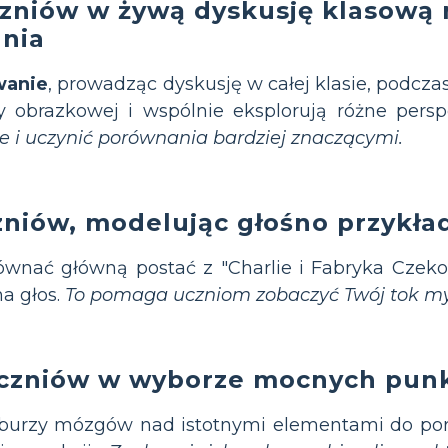
zniów w żywą dyskusję klasową
ania
wanie
, prowadząc dyskusję w całej klasie, podczas
cy obrazkowej i wspólnie eksplorują różne pers
e i uczynić porównania bardziej znaczącymi.
zniów, modelując głośno przykł
równać główną postać z "Charlie i Fabryka Czekol
a głos.
To pomaga uczniom zobaczyć Twój tok myś
czniów w wyborze mocnych pun
urzy mózgów nad istotnymi elementami do porów