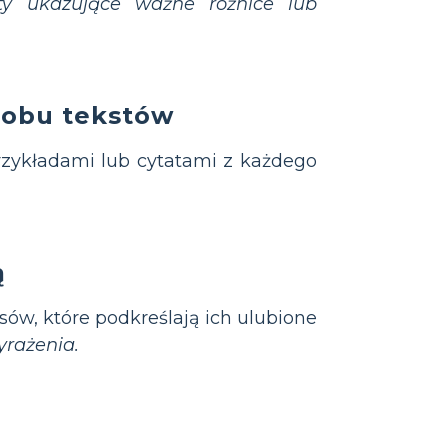
ty ukazujące ważne różnice lub
 obu tekstów
rzykładami lub cytatami z każdego
ą
ów, które podkreślają ich ulubione
yrażenia.