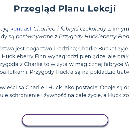
Przegląd Planu Lekcji
nują
kontrast
Charliea i fabryki czekolady
z innym
lady są
porównywane z Przygody Huckleberry Fin
wa jest bogactwo i rodzina; Charlie Bucket żyje
 Huckleberry Finn wynagrodzi pieniądze, ale braku
Przygoda z Charlie to wizyta w magicznej fabryce
a-lołkami. Przygody Huck'a są na pokładzie tra
eści są Charlie i Huck jako postacie; Oboje są 
uje schronienie i żywność na całe życie, a Huck 
AKTYWNOŚĆ KOPIOWANIA