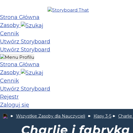
Strona Główna
Zasoby
Cennik
Utwórz Storyboard
Utwórz Storyboard
Strona Główna
Zasoby
Cennik
Utwórz Storyboard
Rejestr
Zaloguj się
Wszystkie Zasoby dla Nauczycieli
Klasy 3-5
Charlie
Charlie i fabryk