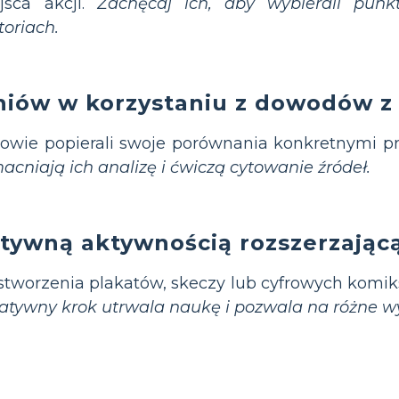
jsca akcji.
Zachęcaj ich, aby wybierali punk
oriach.
niów w korzystaniu z dowodów z
iowie popierali swoje porównania konkretnymi p
niają ich analizę i ćwiczą cytowanie źródeł.
tywną aktywnością rozszerzając
tworzenia plakatów, skeczy lub cyfrowych komiks
atywny krok utrwala naukę i pozwala na różne w