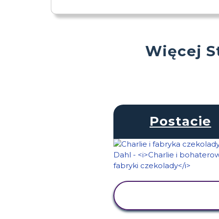
Więcej S
Postacie
WYŚWIETL
AKTYWNOŚĆ