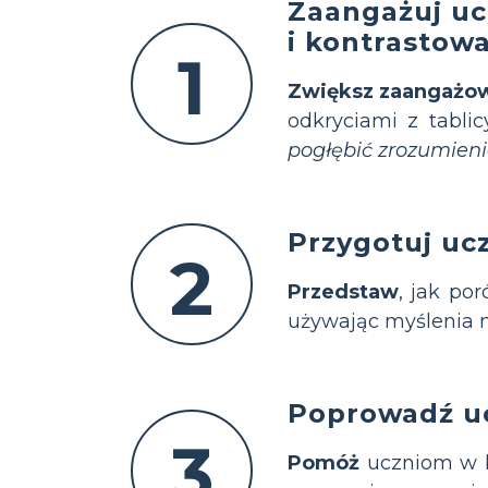
Zaangażuj uc
i kontrastow
1
Zwiększ zaangażo
odkryciami z tabli
pogłębić zrozumieni
Przygotuj uc
2
Przedstaw
, jak po
używając myślenia n
Poprowadź u
3
Pomóż
uczniom w b