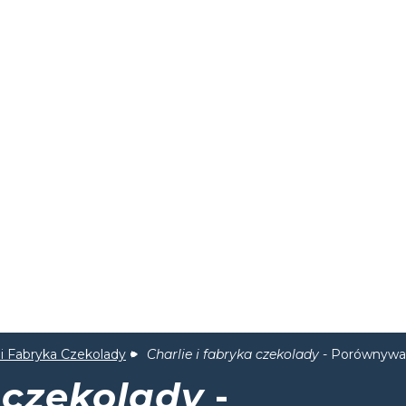
 i Fabryka Czekolady
Charlie i fabryka czekolady
- Porównywan
a czekolady
-