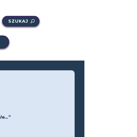
SZUKAJ
e...”