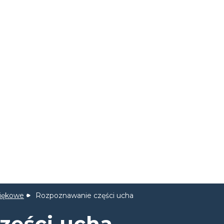
iękowe
Rozpoznawanie części ucha
zęści ucha