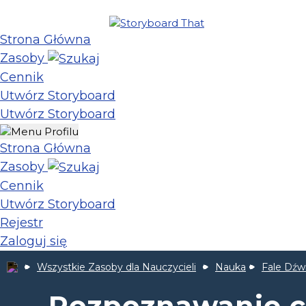
Strona Główna
Zasoby
Cennik
Utwórz Storyboard
Utwórz Storyboard
Strona Główna
Zasoby
Cennik
Utwórz Storyboard
Rejestr
Zaloguj się
Wszystkie Zasoby dla Nauczycieli
Nauka
Fale Dźw
Rozpoznawanie c