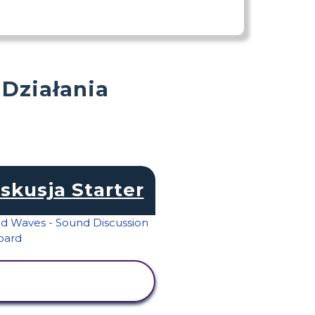
 Działania
skusja Starter
WYŚWIETL
AKTYWNOŚĆ