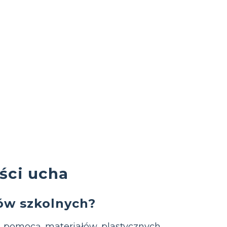
ści ucha
ów szkolnych?
 pomocą materiałów plastycznych