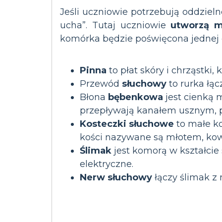
Jeśli uczniowie potrzebują oddzieln
ucha”. Tutaj uczniowie
utworzą m
komórka będzie poświęcona jednej 
Pinna
to płat skóry i chrząstki,
Przewód
słuchowy
to rurka łą
Błona
bębenkowa
jest cienką 
przepływają kanałem usznym, p
Kosteczki słuchowe
to małe ko
kości nazywane są młotem, kowa
Ślimak
jest komorą w kształcie 
elektryczne.
Nerw słuchowy
łączy ślimak z