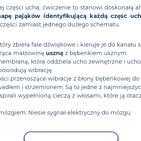
ej części ucha, ćwiczenie to stanowi doskonałą a
apę pająków identyfikującą każdą część ucha
części zamiast jednego dużego schematu.
 który zbiera fale dźwiękowe i kieruje je do kanału
cząca małżowinę
uszną
z bębenkiem usznym.
membraną, która oddziela ucho zewnętrzne i uch
owodują wibrację.
ści przenoszące wibracje z błony bębenkowej do 
dłem i strzemionem. Są to jedne z najmniejszych
spirali wypełnioną cieczą z włosami, które ją otac
 mózgiem. Niesie sygnał elektryczny do mózgu.
AKTYWNOŚĆ KOPIOWANIA