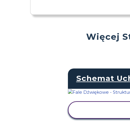
Więcej S
Schemat Uc
WYŚWIETL
AKTYWNOŚĆ