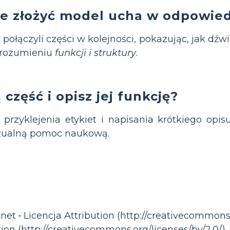
e złożyć model ucha w odpowiedn
połączyli części w kolejności, pokazując, jak dź
zrozumieniu
funkcji i struktury
.
część i opisz jej funkcję?
rzyklejenia etykiet i napisania krótkiego opisu
izualną pomoc naukową.
net • Licencja Attribution (http://creativecommons.
tion (http://creativecommons.org/licenses/by/2.0/)