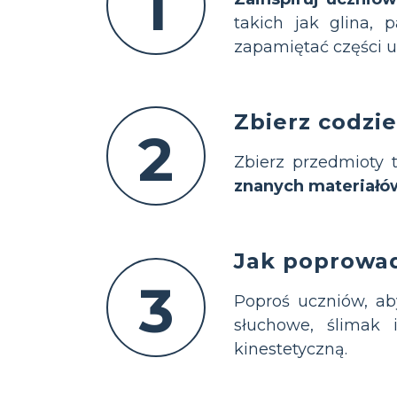
1
takich jak glina, p
zapamiętać części u
Zbierz codzi
2
Zbierz przedmioty t
znanych materiałó
Jak poprowad
3
Poproś uczniów, ab
słuchowe, ślimak
kinestetyczną.