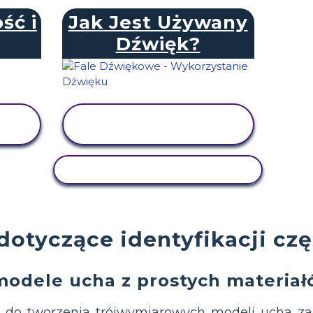
ść i
Jak Jest Używany
Dźwięk?
WYŚWIETL
AKTYWNOŚĆ
AKTYWNOŚĆ KOPIOWANIA
dotyczące identyfikacji czę
modele ucha z prostych materiał
do tworzenia trójwymiarowych modeli ucha za