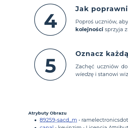
Jak poprawni
4
Poproś uczniów, aby 
kolejności
sprzyja 
Oznacz każdą 
5
Zachęć uczniów do p
wiedzę
i stanowi w
Atrybuty Obrazu
89259-sacd_m
• ramelectronicsdot
canal
• kevinzim • Licencja Attribu