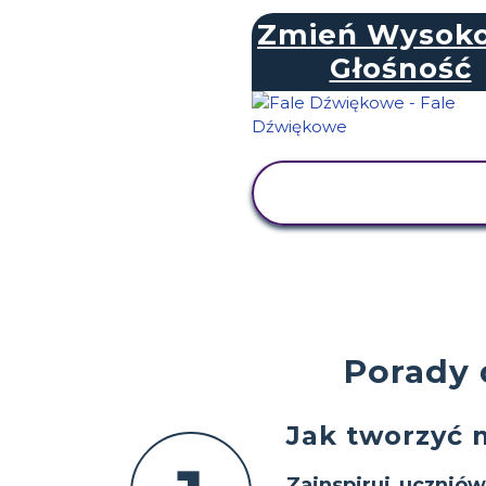
Zmień Wysoko
Głośność
WYŚWIETL
AKTYWNOŚĆ
Porady 
Jak tworzyć 
Zainspiruj uczniów