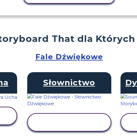
toryboard That dla Których
Fale Dźwiękowe
ha
Słownictwo
Dy
WYŚWIETL
AKTYWNOŚĆ