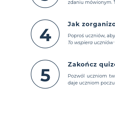
zdaniu mówionym.
Jak zorganizo
4
Poproś uczniów, aby
To wspiera uczniów
Zakończ qui
5
Pozwól uczniom two
daje uczniom poczuc