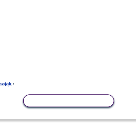
pająk
:
AKTYWNOŚĆ KOPIOWANIA