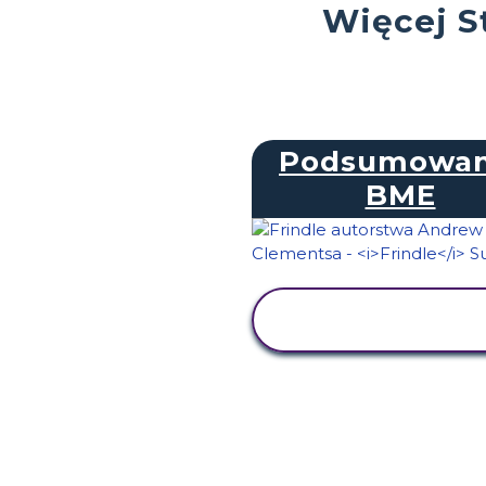
Więcej S
Podsumowan
BME
WYŚWIETL
AKTYWNOŚĆ