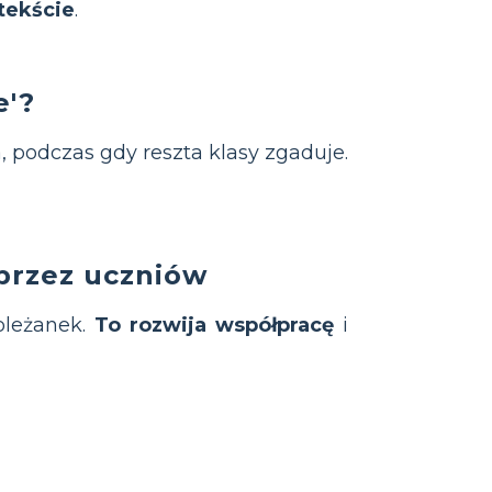
tekście
.
e'?
 podczas gdy reszta klasy zgaduje.
rzez uczniów
oleżanek.
To rozwija współpracę
i