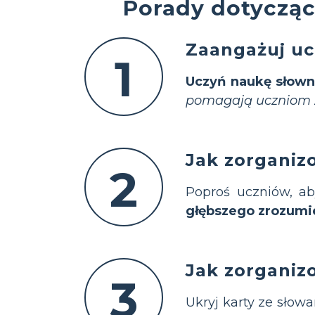
Porady dotycząc
Zaangażuj uc
1
Uczyń naukę słown
pomagają uczniom z
Jak zorganiz
2
Poproś uczniów, ab
głębszego zrozumi
Jak zorganiz
3
Ukryj karty ze słow