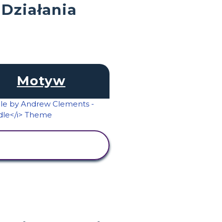
 Działania
Motyw
WYŚWIETL
AKTYWNOŚĆ