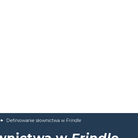
Definiowanie słownictwa w
Frindle
ownictwa w
Frindle