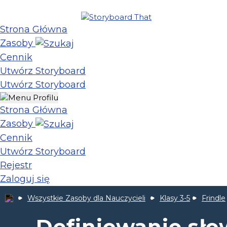
Strona Główna
Zasoby
Cennik
Utwórz Storyboard
Utwórz Storyboard
Strona Główna
Zasoby
Cennik
Utwórz Storyboard
Rejestr
Zaloguj się
Wszystkie Zasoby dla Nauczycieli
Klasy 3-5
Frindle
Definiowanie sł