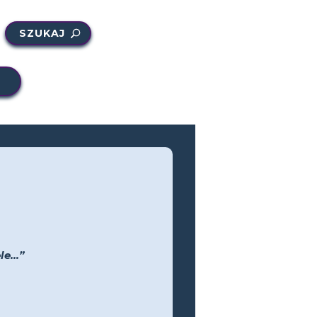
SZUKAJ
e...”