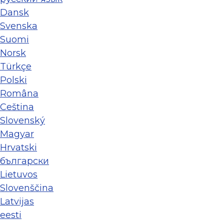
Dansk
Svenska
Suomi
Norsk
Türkçe
Polski
Româna
Ceština
Slovenský
Magyar
Hrvatski
български
Lietuvos
Slovenščina
Latvijas
eesti