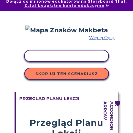
Dołącz do milionów edukatorów na Storyboard That.
Załóż bezpłatne konto edukacyjne
✨
Więcej Opcji
AKTYWNOŚĆ KOPIOWANIA
SKOPIUJ TEN SCENARIUSZ
PRZEGLĄD PLANU LEKCJI
Przegląd Planu
Lekcji