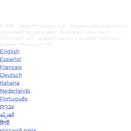
© 2026 - Clever Prototypes, LLC - Wszelkie prawa zastrzeżone.
StoryboardThat jest znakiem towarowym firmy
Clever
Prototypes , LLC
, zarejestrowanym w Urzędzie Patentów i
Znaków Towarowych USA
English
Español
Français
Deutsch
Italiana
Nederlands
Português
עברית
العَرَبِيَّة
हिन्दी
ру́сский язы́к