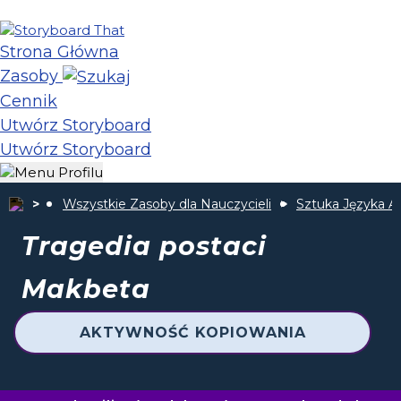
Strona Główna
Zasoby
Cennik
Utwórz Storyboard
Utwórz Storyboard
Wszystkie Zasoby dla Nauczycieli
Sztuka Języka A
Tragedia postaci
Makbeta
AKTYWNOŚĆ KOPIOWANIA