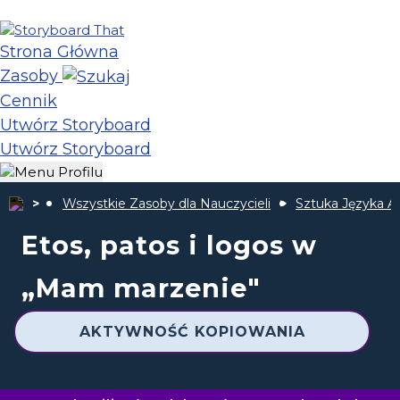
Strona Główna
Zasoby
Cennik
Utwórz Storyboard
Utwórz Storyboard
Wszystkie Zasoby dla Nauczycieli
Sztuka Języka A
Etos, patos i logos w
„Mam marzenie"
AKTYWNOŚĆ KOPIOWANIA