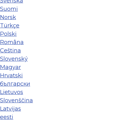
Svenska
Suomi
Norsk
Türkçe
Polski
Româna
Ceština
Slovenský
Magyar
Hrvatski
български
Lietuvos
Slovenščina
Latvijas
eesti