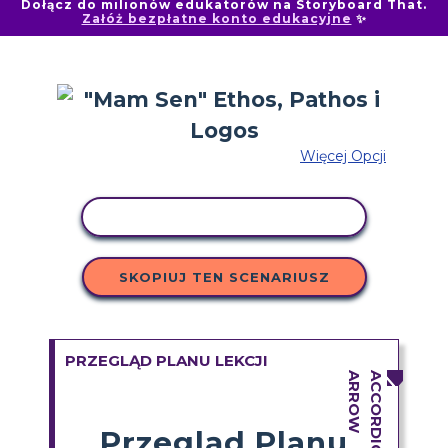
Dołącz do milionów edukatorów na Storyboard That.
Załóż bezpłatne konto edukacyjne
✨
Więcej Opcji
AKTYWNOŚĆ KOPIOWANIA
SKOPIUJ TEN SCENARIUSZ
PRZEGLĄD PLANU LEKCJI
Przegląd Planu