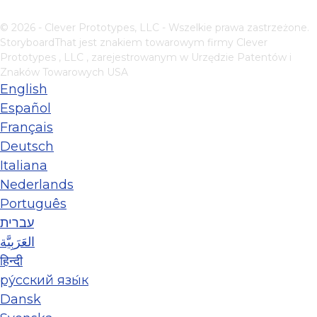
© 2026 - Clever Prototypes, LLC - Wszelkie prawa zastrzeżone.
StoryboardThat jest znakiem towarowym firmy
Clever
Prototypes , LLC
, zarejestrowanym w Urzędzie Patentów i
Znaków Towarowych USA
English
Español
Français
Deutsch
Italiana
Nederlands
Português
עברית
العَرَبِيَّة
हिन्दी
ру́сский язы́к
Dansk