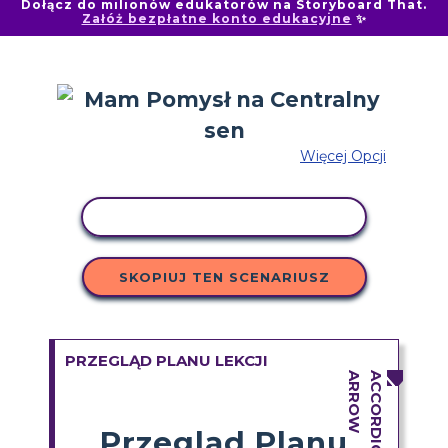
Dołącz do milionów edukatorów na Storyboard That.
Załóż bezpłatne konto edukacyjne
✨
Więcej Opcji
AKTYWNOŚĆ KOPIOWANIA
SKOPIUJ TEN SCENARIUSZ
PRZEGLĄD PLANU LEKCJI
Przegląd Planu