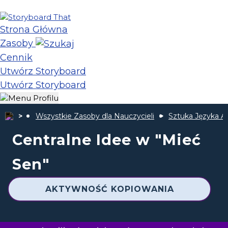
Strona Główna
Zasoby
Cennik
Utwórz Storyboard
Utwórz Storyboard
Wszystkie Zasoby dla Nauczycieli
Sztuka Języka A
Centralne Idee w "Mieć
Sen"
AKTYWNOŚĆ KOPIOWANIA