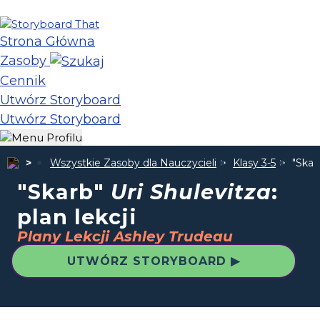
Strona Główna
Zasoby
Cennik
Utwórz Storyboard
Utwórz Storyboard
Wszystkie Zasoby dla Nauczycieli
Klasy 3-5
"Skar
"Skarb"
Uri Shulevitza
:
plan lekcji
Plany Lekcji Ashley Trudeau
UTWÓRZ STORYBOARD ▶