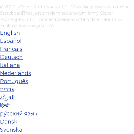
© 2026 - Clever Prototypes, LLC - Wszelkie prawa zastrzeżone.
StoryboardThat jest znakiem towarowym firmy
Clever
Prototypes , LLC
, zarejestrowanym w Urzędzie Patentów i
Znaków Towarowych USA
English
Español
Français
Deutsch
Italiana
Nederlands
Português
עברית
العَرَبِيَّة
हिन्दी
ру́сский язы́к
Dansk
Svenska