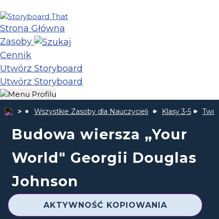
Strona Główna
Zasoby
Cennik
Utwórz Storyboard
Utwórz Storyboard
Wszystkie Zasoby dla Nauczycieli
Klasy 3-5
Twój
Budowa wiersza „Your
World" Georgii Douglas
Johnson
AKTYWNOŚĆ KOPIOWANIA