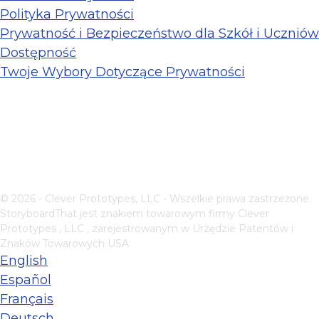
Polityka Prywatności
Prywatność i Bezpieczeństwo dla Szkół i Uczniów
Dostępność
Twoje Wybory Dotyczące Prywatności
© 2026 - Clever Prototypes, LLC - Wszelkie prawa zastrzeżone.
StoryboardThat jest znakiem towarowym firmy
Clever
Prototypes , LLC
, zarejestrowanym w Urzędzie Patentów i
Znaków Towarowych USA
English
Español
Français
Deutsch