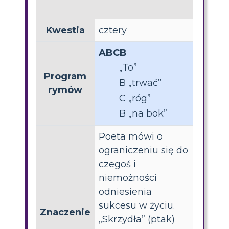
Kwestia
cztery
ABCB
„To”
Program
B „trwać”
rymów
C „róg”
B „na bok”
Poeta mówi o
ograniczeniu się do
czegoś i
niemożności
odniesienia
sukcesu w życiu.
Znaczenie
„Skrzydła” (ptak)