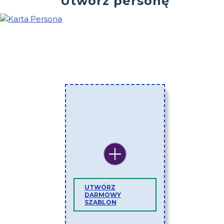
Utwórz personę
UTWÓRZ
DARMOWY
SZABLON