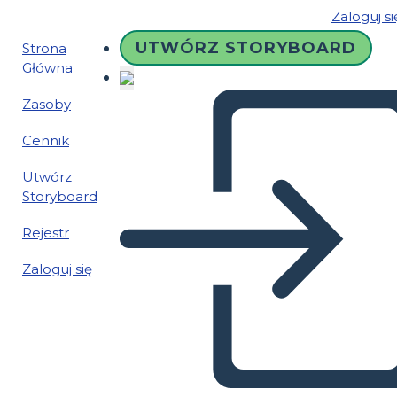
Zaloguj si
UTWÓRZ STORYBOARD
Strona
Główna
Zasoby
Cennik
Utwórz
Storyboard
Rejestr
Zaloguj się