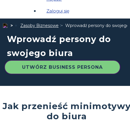
Zaloguj się
Zasoby Biznesowe
Wprowadź persony do swojego 
Wprowadź persony do
swojego biura
UTWÓRZ BUSINESS PERSONA
Jak przenieść minimotyw
do biura