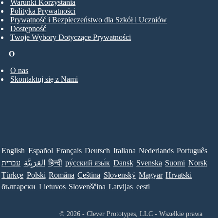
Warunki Korzystania
Polityka Prywatności
Prywatność i Bezpieczeństwo dla Szkół i Uczniów
Dostępność
Twoje Wybory Dotyczące Prywatności
O
O nas
Skontaktuj się z Nami
English
Español
Français
Deutsch
Italiana
Nederlands
Português
עברית
العَرَبِيَّة
हिन्दी
ру́сский язы́к
Dansk
Svenska
Suomi
Norsk
Türkçe
Polski
Româna
Ceština
Slovenský
Magyar
Hrvatski
български
Lietuvos
Slovenščina
Latvijas
eesti
© 2026 - Clever Prototypes, LLC - Wszelkie prawa