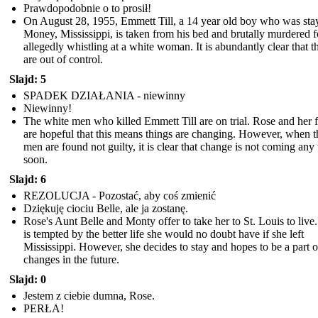
Prawdopodobnie o to prosił!
On August 28, 1955, Emmett Till, a 14 year old boy who was sta
Money, Mississippi, is taken from his bed and brutally murdered f
allegedly whistling at a white woman. It is abundantly clear that t
are out of control.
Slajd: 5
SPADEK DZIAŁANIA - niewinny
Niewinny!
The white men who killed Emmett Till are on trial. Rose and her 
are hopeful that this means things are changing. However, when t
men are found not guilty, it is clear that change is not coming any
soon.
Slajd: 6
REZOLUCJA - Pozostać, aby coś zmienić
Dziękuję ciociu Belle, ale ja zostanę.
Rose's Aunt Belle and Monty offer to take her to St. Louis to live
is tempted by the better life she would no doubt have if she left
Mississippi. However, she decides to stay and hopes to be a part o
changes in the future.
Slajd: 0
Jestem z ciebie dumna, Rose.
PERŁA!