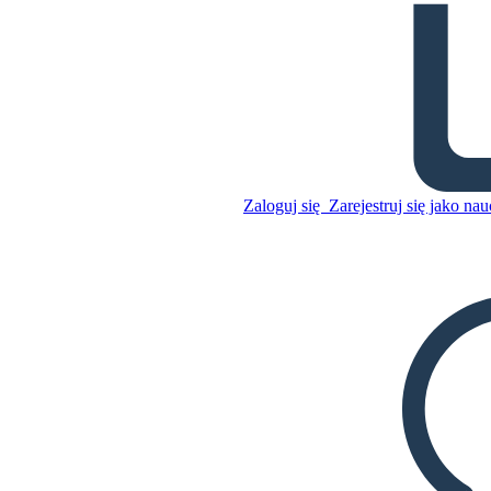
Północ: Wykres Działki
Zaloguj się
Zarejestruj się jako nau
Skopiuj tę scenorys
STWÓRZ SCENORYS
Skopiuj tę scenorys
STWÓRZ SCENORYS
ODTWARZANIE POKAZU SLAJDÓW
PRZECZYTAJ MI