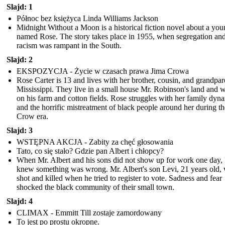
Slajd: 1
Północ bez księżyca Linda Williams Jackson
Midnight Without a Moon is a historical fiction novel about a you
named Rose. The story takes place in 1955, when segregation an
racism was rampant in the South.
Slajd: 2
EKSPOZYCJA - Życie w czasach prawa Jima Crowa
Rose Carter is 13 and lives with her brother, cousin, and grandpar
Mississippi. They live in a small house Mr. Robinson's land and 
on his farm and cotton fields. Rose struggles with her family dyn
and the horrific mistreatment of black people around her during t
Crow era.
Slajd: 3
WSTĘPNA AKCJA - Zabity za chęć głosowania
Tato, co się stało? Gdzie pan Albert i chłopcy?
When Mr. Albert and his sons did not show up for work one day,
knew something was wrong. Mr. Albert's son Levi, 21 years old,
shot and killed when he tried to register to vote. Sadness and fear
shocked the black community of their small town.
Slajd: 4
CLIMAX - Emmitt Till zostaje zamordowany
To jest po prostu okropne.