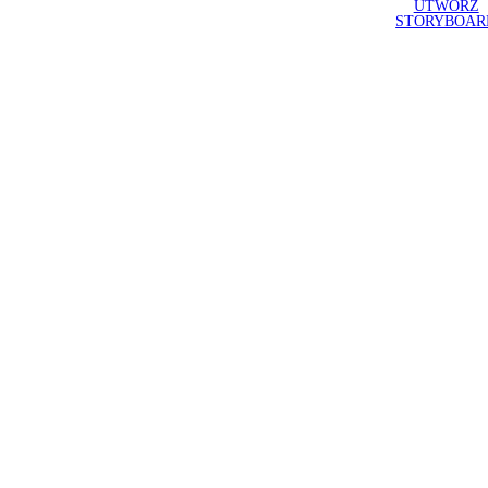
UTWÓRZ
STORYBOAR