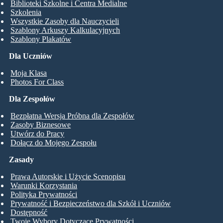
Biblioteki Szkolne i Centra Medialne
Szkolenia
Wszystkie Zasoby dla Nauczycieli
Szablony Arkuszy Kalkulacyjnych
Szablony Plakatów
Dla Uczniów
Moja Klasa
Photos For Class
Dla Zespołów
Bezpłatna Wersja Próbna dla Zespołów
Zasoby Biznesowe
Utwórz do Pracy
Dołącz do Mojego Zespołu
Zasady
Prawa Autorskie i Użycie Scenopisu
Warunki Korzystania
Polityka Prywatności
Prywatność i Bezpieczeństwo dla Szkół i Uczniów
Dostępność
Twoje Wybory Dotyczące Prywatności