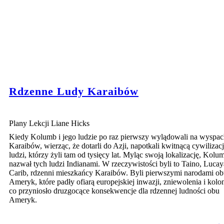
Rdzenne Ludy Karaibów
Plany Lekcji Liane Hicks
Kiedy Kolumb i jego ludzie po raz pierwszy wylądowali na wyspa
Karaibów, wierząc, że dotarli do Azji, napotkali kwitnącą cywilizac
ludzi, którzy żyli tam od tysięcy lat. Myląc swoją lokalizację, Kolu
nazwał tych ludzi Indianami. W rzeczywistości byli to Taino, Lucay
Carib, rdzenni mieszkańcy Karaibów. Byli pierwszymi narodami o
Ameryk, które padły ofiarą europejskiej inwazji, zniewolenia i kolon
co przyniosło druzgocące konsekwencje dla rdzennej ludności obu
Ameryk.