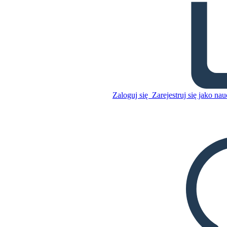
Taíno Tales: Hummingbird
Zaloguj się
Zarejestruj się jako nau
Skopiuj tę scenorys
STWÓRZ SCENORYS
Skopiuj tę scenorys
STWÓRZ SCENORYS
ODTWARZANIE POKAZU SLAJDÓW
PRZECZYTAJ MI