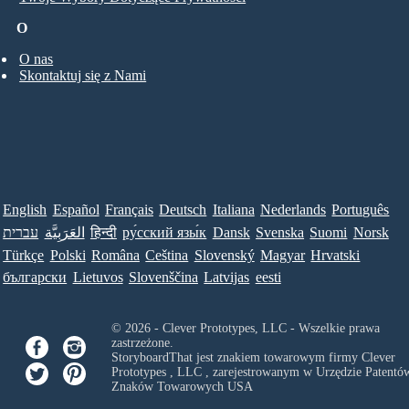
O
O nas
Skontaktuj się z Nami
English
Español
Français
Deutsch
Italiana
Nederlands
Português
עברית
العَرَبِيَّة
हिन्दी
ру́сский язы́к
Dansk
Svenska
Suomi
Norsk
Türkçe
Polski
Româna
Ceština
Slovenský
Magyar
Hrvatski
български
Lietuvos
Slovenščina
Latvijas
eesti
© 2026 - Clever Prototypes, LLC - Wszelkie prawa
zastrzeżone.
StoryboardThat jest znakiem towarowym firmy
Clever
Prototypes , LLC
, zarejestrowanym w Urzędzie Patentów
Znaków Towarowych USA