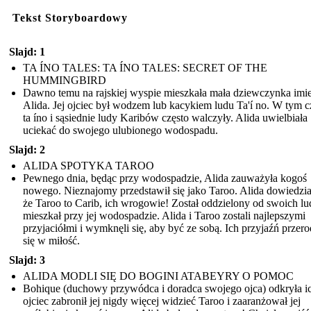
Tekst Storyboardowy
Slajd: 1
TA ÍNO TALES: TA ÍNO TALES: SECRET OF THE
HUMMINGBIRD
Dawno temu na rajskiej wyspie mieszkała mała dziewczynka imi
Alida. Jej ojciec był wodzem lub kacykiem ludu Ta'í no. W tym c
ta íno i sąsiednie ludy Karibów często walczyły. Alida uwielbiała
uciekać do swojego ulubionego wodospadu.
Slajd: 2
ALIDA SPOTYKA TAROO
Pewnego dnia, będąc przy wodospadzie, Alida zauważyła kogoś
nowego. Nieznajomy przedstawił się jako Taroo. Alida dowiedział
że Taroo to Carib, ich wrogowie! Został oddzielony od swoich lud
mieszkał przy jej wodospadzie. Alida i Taroo zostali najlepszymi
przyjaciółmi i wymknęli się, aby być ze sobą. Ich przyjaźń przero
się w miłość.
Slajd: 3
ALIDA MODLI SIĘ DO BOGINI ATABEYRY O POMOC
Bohique (duchowy przywódca i doradca swojego ojca) odkryła ich
ojciec zabronił jej nigdy więcej widzieć Taroo i zaaranżował jej