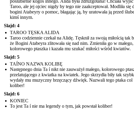
poślubienie kogoś innego. Alida była zdruzgotana! Chciała wyjść
Taroo, ale jej ojciec nigdy by tego nie zaakceptował. Modliła się 
bogini Atabeyry o pomoc, błagając ją, by uratowała ją przed ślub
kimś innym.
Slajd: 4
TAROO TĘSKA ALIDA
Taroo codziennie czekał na Alidę. Tęsknił za swoją miłością tak 
że Bogini Atabeyra zlitowała się nad nim. Zmieniła go w małego,
kolorowego ptaszka i kazała mu szukać miłości wśród kwiatów.
Slajd: 5
TAÍNO NAZWA KOLIBĘ
Następnego dnia Ta í nikt nie zauważył małego, kolorowego ptas
przelatującego z kwiatka na kwiatek. Jego skrzydła biły tak szybk
wydały mu muzyczny brzęczący dźwięk. Nazwali tego ptaka col í
koliber!
Slajd: 6
KONIEC
To jest Ta í nie ma legendy o tym, jak powstał koliber!