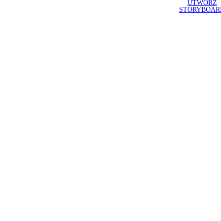
UTWÓRZ
STORYBOAR