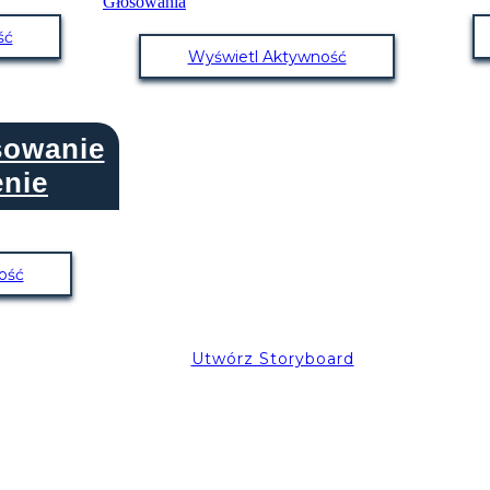
ść
Wyświetl Aktywność
sowanie
nie
ość
Utwórz Storyboard