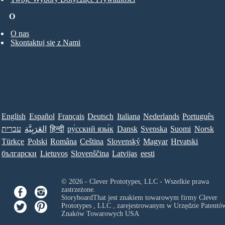
O
O nas
Skontaktuj się z Nami
English
Español
Français
Deutsch
Italiana
Nederlands
Português
עברית
العَرَبِيَّة
हिन्दी
ру́сский язы́к
Dansk
Svenska
Suomi
Norsk
Türkçe
Polski
Româna
Ceština
Slovenský
Magyar
Hrvatski
български
Lietuvos
Slovenščina
Latvijas
eesti
© 2026 - Clever Prototypes, LLC - Wszelkie prawa
zastrzeżone.
StoryboardThat jest znakiem towarowym firmy
Clever
Prototypes , LLC
, zarejestrowanym w Urzędzie Patentów
Znaków Towarowych USA