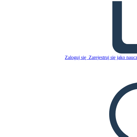
Wybory w Słownictwie
Stanów Zjednoczonych
Skopiuj tę scenorys
Zaloguj się
Zarejestruj się jako nauc
STWÓRZ SCENORYS
Skopiuj tę scenorys
STWÓRZ SCENORYS
ODTWARZANIE POKAZU SLAJDÓW
PRZECZYTAJ MI