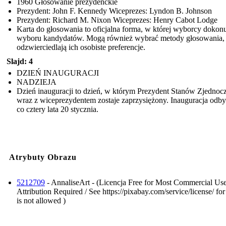
1960 Głosowanie prezydenckie
Prezydent: John F. Kennedy Wiceprezes: Lyndon B. Johnson
Prezydent: Richard M. Nixon Wiceprezes: Henry Cabot Lodge
Karta do głosowania to oficjalna forma, w której wyborcy dokon
wyboru kandydatów. Mogą również wybrać metody głosowania, 
odzwierciedlają ich osobiste preferencje.
Slajd: 4
DZIEŃ INAUGURACJI
NADZIEJA
Dzień inauguracji to dzień, w którym Prezydent Stanów Zjedno
wraz z wiceprezydentem zostaje zaprzysiężony. Inauguracja odby
co cztery lata 20 stycznia.
Atrybuty Obrazu
5212709
- AnnaliseArt - (Licencja Free for Most Commercial Us
Attribution Required / See https://pixabay.com/service/license/ fo
is not allowed )