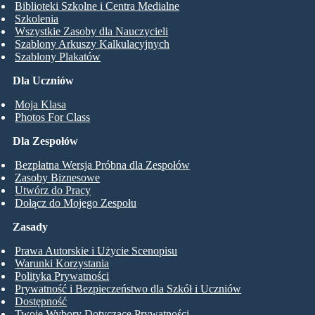
Biblioteki Szkolne i Centra Medialne
Szkolenia
Wszystkie Zasoby dla Nauczycieli
Szablony Arkuszy Kalkulacyjnych
Szablony Plakatów
Dla Uczniów
Moja Klasa
Photos For Class
Dla Zespołów
Bezpłatna Wersja Próbna dla Zespołów
Zasoby Biznesowe
Utwórz do Pracy
Dołącz do Mojego Zespołu
Zasady
Prawa Autorskie i Użycie Scenopisu
Warunki Korzystania
Polityka Prywatności
Prywatność i Bezpieczeństwo dla Szkół i Uczniów
Dostępność
Twoje Wybory Dotyczące Prywatności