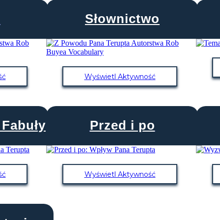
e
Słownictwo
ść
Wyświetl Aktywność
Fabuły
Przed i po
ść
Wyświetl Aktywność