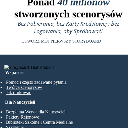
Ponad
40 milionów
stworzonych scenorysów
Bez Pobierania, bez Karty Kredytowej i bez
Logowania, aby Spróbować!
UTWÓRZ MÓJ PIERWSZY STORYBOARD
Wsparcie
Pomoc i często zadawane pytania
Twórca scenorysów
Jak drukować
Dla Nauczycieli
Bezpłatna Wersja dla Nauczycieli
Pakiety Rejonowe
Biblioteki Szkolne i Centra Medialne
Szkolenia