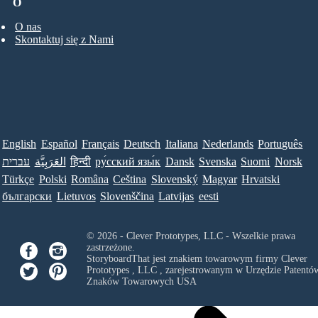
O
O nas
Skontaktuj się z Nami
English
Español
Français
Deutsch
Italiana
Nederlands
Português
עברית
العَرَبِيَّة
हिन्दी
ру́сский язы́к
Dansk
Svenska
Suomi
Norsk
Türkçe
Polski
Româna
Ceština
Slovenský
Magyar
Hrvatski
български
Lietuvos
Slovenščina
Latvijas
eesti
© 2026 - Clever Prototypes, LLC - Wszelkie prawa
zastrzeżone.
StoryboardThat jest znakiem towarowym firmy
Clever
Prototypes , LLC
, zarejestrowanym w Urzędzie Patentów
Znaków Towarowych USA