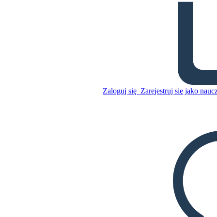
Z Powodu Słownictwa Pana
Terupta
Skopiuj tę scenorys
Zaloguj się
Zarejestruj się jako nauc
STWÓRZ SCENORYS
Skopiuj tę scenorys
STWÓRZ SCENORYS
ODTWARZANIE POKAZU SLAJDÓW
PRZECZYTAJ MI