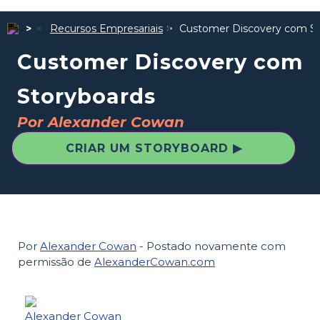
Recursos Empresariais
Customer Discovery com St
Customer Discovery com
Storyboards
Por Alexander Cowan
CRIAR UM STORYBOARD ▶
Por
Alexander Cowan
- Postado novamente com
permissão de
AlexanderCowan.com
Alexander Cowan