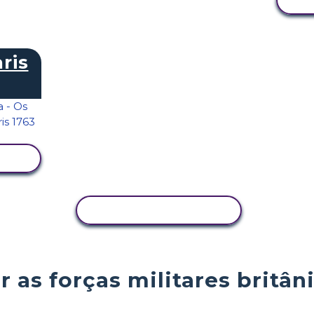
ris
COPIAR ATIVIDADE
as forças militares britâni