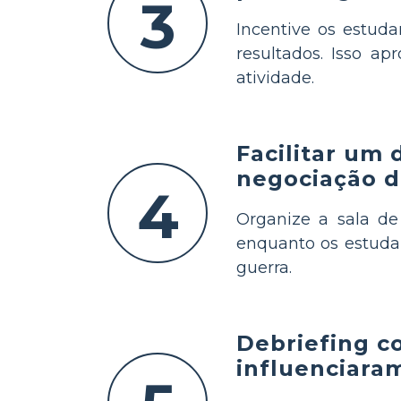
3
Incentive os estud
resultados. Isso a
atividade.
Facilitar um
negociação d
4
Organize a sala d
enquanto os estudan
guerra.
Debriefing c
influenciara