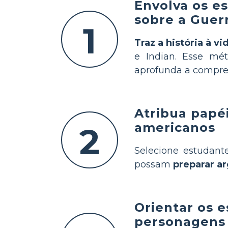
Envolva os e
sobre a Guer
1
Traz a história à vi
e Indian. Esse mé
aprofunda a compre
Atribua papéi
americanos
2
Selecione estudante
possam
preparar a
Orientar os e
personagens