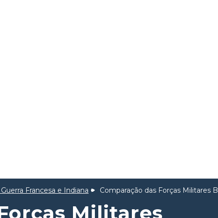
 Guerra Francesa e Indiana
Comparação das Forças Militares B
orças Militares