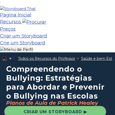
Pagina Inicial
Recursos
Preços
Criar um Storyboard
Crie um Storyboard
Todos os Recursos do Professor
Saúde e bem Esta
Compreendendo o
Bullying: Estratégias
para Abordar e Prevenir
o Bullying nas Escolas
Planos de Aula de Patrick Healey
CRIAR UM STORYBOARD ▶