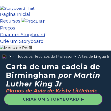
Pagina Inicial
Recursos
Preços
Criar um Storyboard
Crie um Storyboard
Todos os Recursos do Professor
Artes de Língua In
Carta de uma cadeia de
Birmingham
por Martin
Luther King Jr
Planos de Aula de Kristy Littlehale
CRIAR UM STORYBOARD ▶