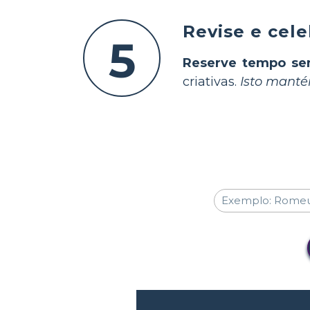
Revise e cel
5
Reserve tempo s
criativas.
Isto manté