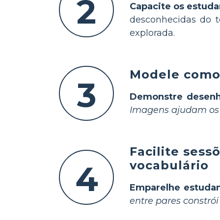
2
Capacite os estuda
desconhecidas do t
explorada.
Modele como 
3
Demonstre desenh
Imagens ajudam os 
Facilite sess
vocabulário
4
Emparelhe estuda
entre pares constró