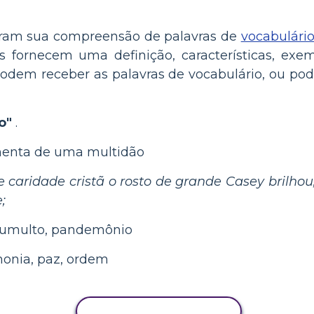
tram sua compreensão de palavras de
vocabulári
s fornecem uma definição, características, exe
podem receber as palavras de vocabulário, ou p
o"
.
lhenta de uma multidão
 caridade cristã o rosto de grande Casey brilhou
;
 tumulto, pandemônio
onia, paz, ordem
COPIAR ATIVIDADE