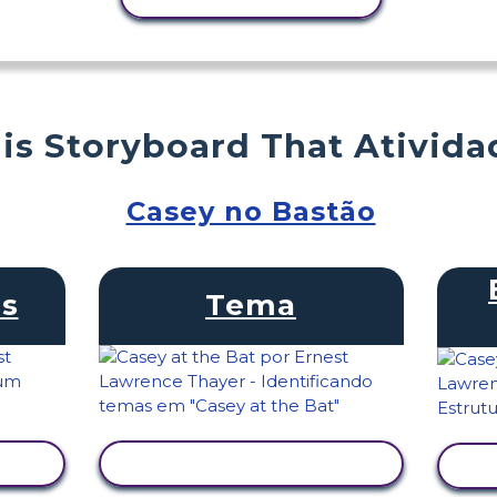
is Storyboard That Ativida
Casey no Bastão
s
Tema
VER ATIVIDADE