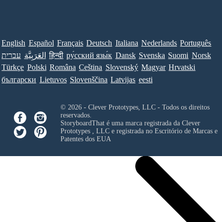
English
Español
Français
Deutsch
Italiana
Nederlands
Português
עברית
العَرَبِيَّة
हिन्दी
ру́сский язы́к
Dansk
Svenska
Suomi
Norsk
Türkçe
Polski
Româna
Ceština
Slovenský
Magyar
Hrvatski
български
Lietuvos
Slovenščina
Latvijas
eesti
© 2026 - Clever Prototypes, LLC - Todos os direitos
reservados.
StoryboardThat é uma marca registrada da
Clever
Prototypes , LLC
e registrada no Escritório de Marcas e
Patentes dos EUA