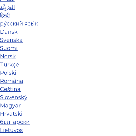
العَرَبِيَّة
हिन्दी
ру́сский язы́к
Dansk
Svenska
Suomi
Norsk
Türkçe
Polski
Româna
Ceština
Slovenský
Magyar
Hrvatski
български
Lietuvos