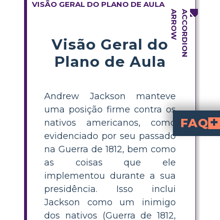
VISÃO GERAL DO PLANO DE AULA
Visão Geral do
Plano de Aula
Andrew Jackson manteve
uma posição firme contra os
FAQ
nativos americanos, como
evidenciado por seu passado
O que foi a Lei de
foi uma lei assinada pelo presidente Andrew Jackson que autorizou o relocamento for
Como as políticas de Andrew Jackson impactaram os indíge
, levaram ao deslocamento forçado de milhares de in
. Suas ações causaram sofr
O que é o Caminho das 
refere-se à marcha forçada de indígenas, principalmente os Cherokee, de suas terras natais para territórios 
Como os estudantes podem u
identificando e descrevendo quatro ações ou reações principais de Jackson em relação ao "Problema Indígena", resumindo cada evento
Qual foi a importância do caso Worcester vs. Georgia em relação às políticas de Ja
foi um caso da Suprema Corte que decidiu a favor dos direitos territoriais dos indígenas. No entanto
na Guerra de 1812, bem como
as coisas que ele
implementou durante a sua
presidência. Isso inclui
Jackson como um inimigo
dos nativos (Guerra de 1812,