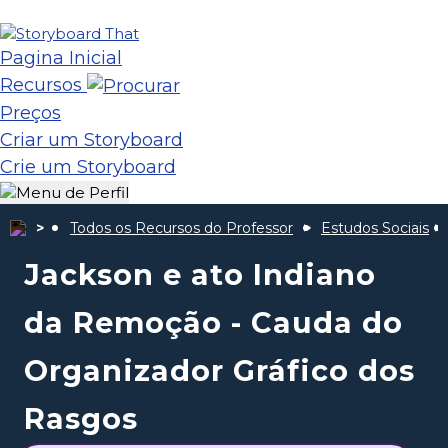
Pagina Inicial
Recursos
Preços
Criar um Storyboard
Crie um Storyboard
Todos os Recursos do Professor
Estudos Sociais
Jackson e ato Indiano
da Remoção - Cauda do
Organizador Gráfico dos
Rasgos