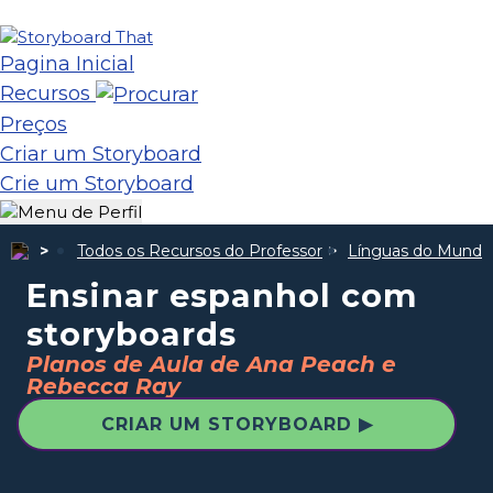
Pagina Inicial
Recursos
Preços
Criar um Storyboard
Crie um Storyboard
Todos os Recursos do Professor
Línguas do Mundo
Ensinar espanhol com
storyboards
Planos de Aula de Ana Peach e
Rebecca Ray
CRIAR UM STORYBOARD ▶