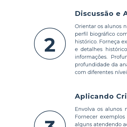
Discussão e 
Orientar os alunos n
perfil biográfico co
2
histórico. Forneça e
e detalhes históric
informações. Profu
profundidade da aná
com diferentes níve
Aplicando Cri
Envolva os alunos n
Fornecer exemplos d
alguns atendendo ao