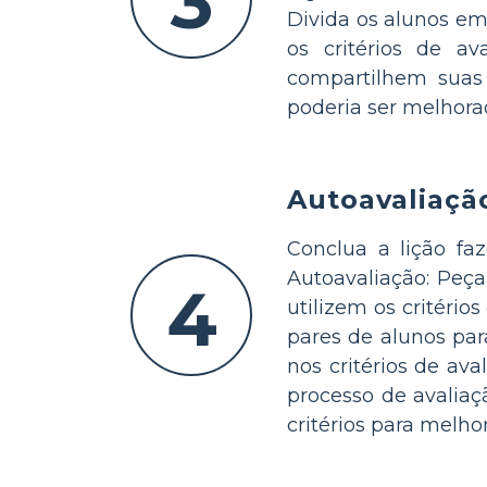
3
Divida os alunos em
os critérios de a
compartilhem suas 
poderia ser melhora
Autoavaliaçã
Conclua a lição fa
Autoavaliação: Peça 
4
utilizem os critério
pares de alunos par
nos critérios de av
processo de avalia
critérios para melhor