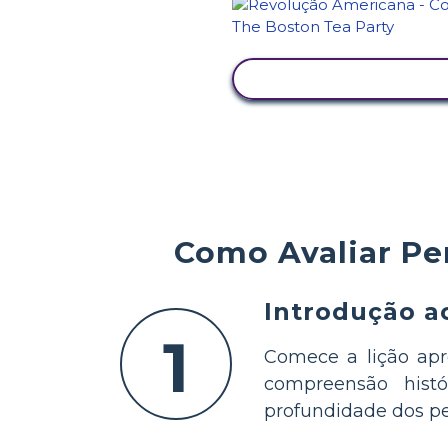
VER ATIVIDADE
Como Avaliar Pe
Introdução ao
1
Comece a lição apre
compreensão histó
profundidade dos per