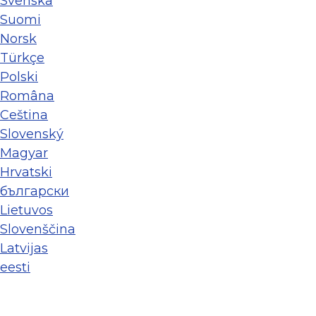
Svenska
Suomi
Norsk
Türkçe
Polski
Româna
Ceština
Slovenský
Magyar
Hrvatski
български
Lietuvos
Slovenščina
Latvijas
eesti