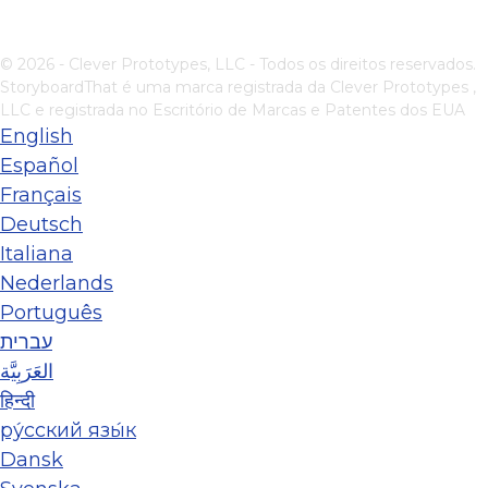
© 2026 - Clever Prototypes, LLC - Todos os direitos reservados.
StoryboardThat é uma marca registrada da
Clever Prototypes ,
LLC
e registrada no Escritório de Marcas e Patentes dos EUA
English
Español
Français
Deutsch
Italiana
Nederlands
Português
עברית
العَرَبِيَّة
हिन्दी
ру́сский язы́к
Dansk