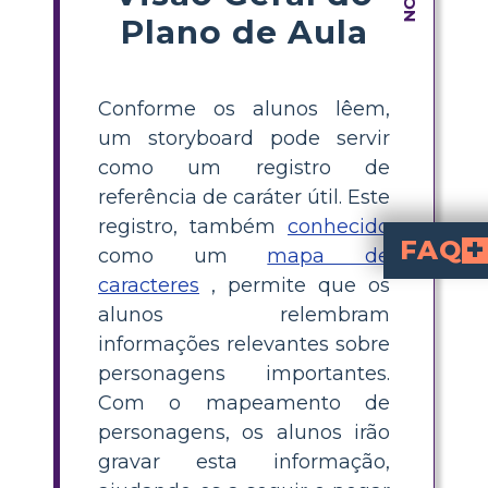
Plano de Aula
Conforme os alunos lêem,
um storyboard pode servir
como um registro de
referência de caráter útil. Este
registro, também
conhecido
FAQ
como um
mapa de
caracteres
, permite que os
O que é um mapa de personagens na liter
é um organizador gráfico que ajuda os estudante
Como posso criar um 
The Sign Painter
, identifique os personagens 
traços físicos
e evidências de 
Por que o mapeamento d
apoia a compreensão ao ajudar
Quais dicas existem para ensinar mapeamento de person
Use exemplos claros, forneça um modelo simples, modele o preenchimento de um
Quais detalhes deve
The Sign Painter
traços de pers
da história, como citações ou ações que revelam mais sob
alunos relembram
informações relevantes sobre
personagens importantes.
Com o mapeamento de
personagens, os alunos irão
gravar esta informação,