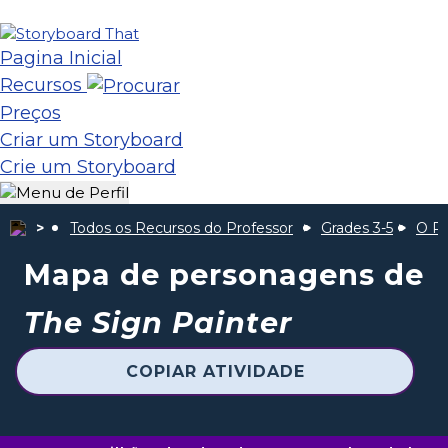
Pagina Inicial
Recursos
Preços
Criar um Storyboard
Crie um Storyboard
Todos os Recursos do Professor
Grades 3-5
O Pi
Mapa de personagens de
The Sign Painter
COPIAR ATIVIDADE