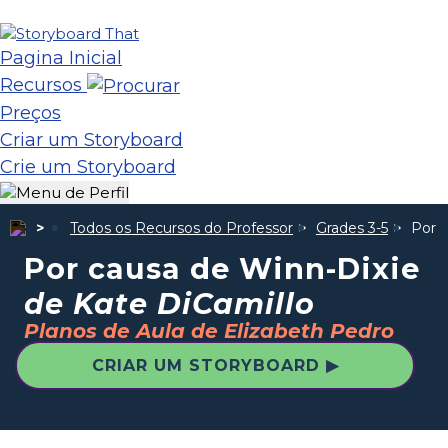
Pagina Inicial
Recursos
Preços
Criar um Storyboard
Crie um Storyboard
Todos os Recursos do Professor
Grades 3-5
Por 
Por causa de Winn-Dixie
de Kate DiCamillo
Planos de Aula de Elizabeth Pedro
CRIAR UM STORYBOARD ▶