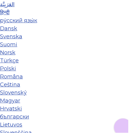
العَرَبِيَّة
हिन्दी
ру́сский язы́к
Dansk
Svenska
Suomi
Norsk
Türkçe
Polski
Româna
Ceština
Slovenský
Magyar
Hrvatski
български
Lietuvos
Slovenščina