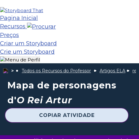
Pagina Inicial
Recursos
Preços
Criar um Storyboard
Crie um Storyboard
Todos os Recursos do Professor
Artigos ELA
rei
Mapa de personagens
d'
O Rei Artur
COPIAR ATIVIDADE