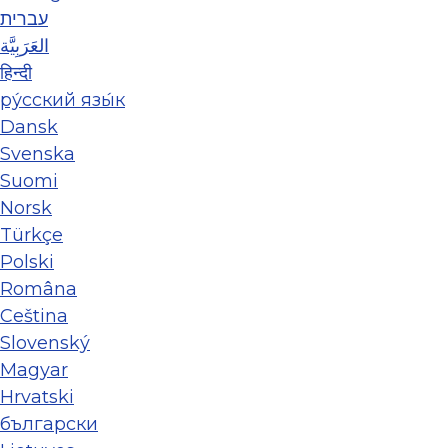
עברית
العَرَبِيَّة
हिन्दी
ру́сский язы́к
Dansk
Svenska
Suomi
Norsk
Türkçe
Polski
Româna
Ceština
Slovenský
Magyar
Hrvatski
български