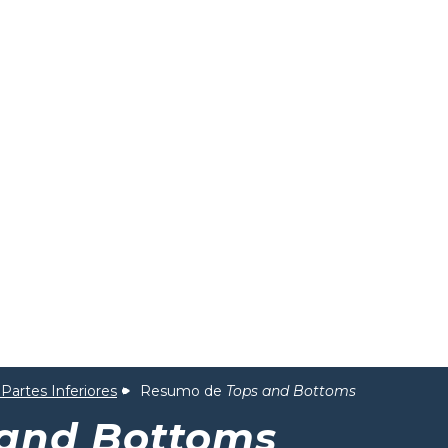
 Partes Inferiores
Resumo de
Tops and Bottoms
 and Bottoms