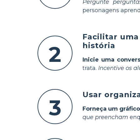
Pergunte pergunta
personagens aprende
Facilitar um
história
2
Inicie uma conver
trata.
Incentive os a
Usar organiz
3
Forneça um gráfico
que preencham
enqu