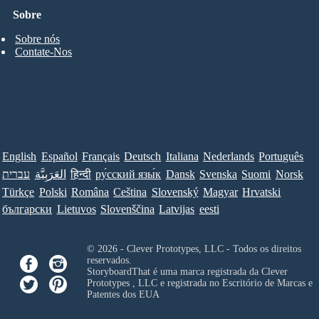
Sobre
Sobre nós
Contate-Nos
English
Español
Français
Deutsch
Italiana
Nederlands
Português
עברית
العَرَبِيَّة
हिन्दी
ру́сский язы́к
Dansk
Svenska
Suomi
Norsk
Türkçe
Polski
Româna
Ceština
Slovenský
Magyar
Hrvatski
български
Lietuvos
Slovenščina
Latvijas
eesti
© 2026 - Clever Prototypes, LLC - Todos os direitos
reservados.
StoryboardThat é uma marca registrada da
Clever
Prototypes , LLC
e registrada no Escritório de Marcas e
Patentes dos EUA