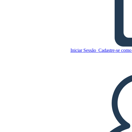
Esperanza Rising Exemplo de
Diagrama de Plotagem
Iniciar Sessão
Cadastre-se como 
Copie este storyboard
CRIAR UM STORYBOARD
Copie este storyboard
CRIAR UM STORYBOARD
REPRODUZIR APRESENTAÇÃO DE
SLIDES
LEIA PRA MIM