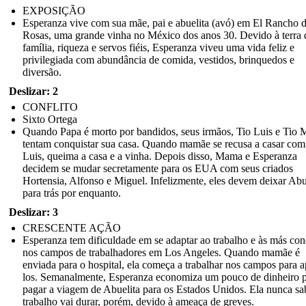
EXPOSIÇÃO
Esperanza vive com sua mãe, pai e abuelita (avó) em El Rancho d
Rosas, uma grande vinha no México dos anos 30. Devido à terra 
família, riqueza e servos fiéis, Esperanza viveu uma vida feliz e
privilegiada com abundância de comida, vestidos, brinquedos e
diversão.
Deslizar: 2
CONFLITO
Sixto Ortega
Quando Papa é morto por bandidos, seus irmãos, Tio Luis e Tio 
tentam conquistar sua casa. Quando mamãe se recusa a casar com
Luis, queima a casa e a vinha. Depois disso, Mama e Esperanza
decidem se mudar secretamente para os EUA com seus criados
Hortensia, Alfonso e Miguel. Infelizmente, eles devem deixar Abu
para trás por enquanto.
Deslizar: 3
CRESCENTE AÇÃO
Esperanza tem dificuldade em se adaptar ao trabalho e às más co
nos campos de trabalhadores em Los Angeles. Quando mamãe é
enviada para o hospital, ela começa a trabalhar nos campos para a
los. Semanalmente, Esperanza economiza um pouco de dinheiro 
pagar a viagem de Abuelita para os Estados Unidos. Ela nunca sa
trabalho vai durar, porém, devido à ameaça de greves.