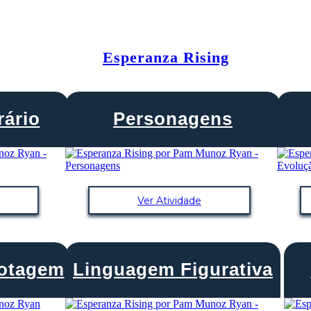
Esperanza Rising
rário
Personagens
Ver Atividade
lotagem
Linguagem Figurativa