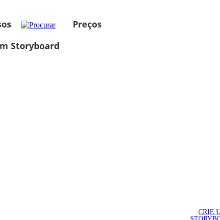
sos
Preços
um Storyboard
CRIE 
STORYB