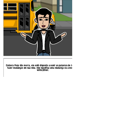
Embora Pony não morra, ele está disposto a ouvir as palavras de Johnny e
fazer mudanças em sua vida. Isso significa uma mudança ou a morte do
velho pônei.
Create your own at Storyb
Image Attributions: