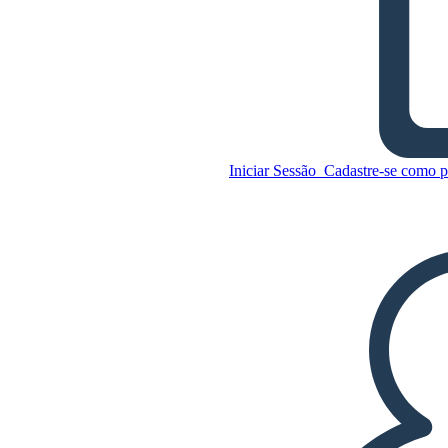
Rolo do Trovão, Escute meu
Gráfico do Lote do Grito
Iniciar Sessão
Cadastre-se como p
Copie este storyboard
CRIAR UM STORYBOARD
Copie este storyboard
CRIAR UM STORYBOARD
REPRODUZIR APRESENTAÇÃO DE
SLIDES
LEIA PRA MIM