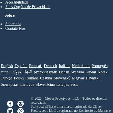
Acessibilidade
Suas Opções de Privacidade
Sobre
Sobre nós
Contate-Nos
English
Español
Français
Deutsch
Italiana
Nederlands
Português
עברית
العَرَبِيَّة
हिन्दी
ру́сский язы́к
Dansk
Svenska
Suomi
Norsk
Türkçe
Polski
Româna
Ceština
Slovenský
Magyar
Hrvatski
български
Lietuvos
Slovenščina
Latvijas
eesti
© 2026 - Clever Prototypes, LLC - Todos os direitos
reservados.
StoryboardThat é uma marca registrada da
Clever
Prototypes , LLC
e registrada no Escritório de Marcas e