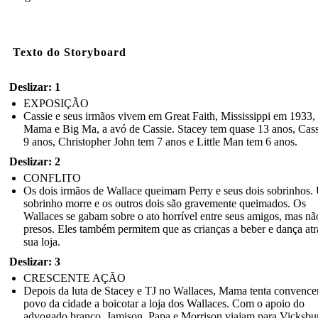
Texto do Storyboard
Deslizar: 1
EXPOSIÇÃO
Cassie e seus irmãos vivem em Great Faith, Mississippi em 1933
Mama e Big Ma, a avó de Cassie. Stacey tem quase 13 anos, Cass
9 anos, Christopher John tem 7 anos e Little Man tem 6 anos.
Deslizar: 2
CONFLITO
Os dois irmãos de Wallace queimam Perry e seus dois sobrinhos
sobrinho morre e os outros dois são gravemente queimados. Os
Wallaces se gabam sobre o ato horrível entre seus amigos, mas nã
presos. Eles também permitem que as crianças a beber e dança atr
sua loja.
Deslizar: 3
CRESCENTE AÇÃO
Depois da luta de Stacey e TJ no Wallaces, Mama tenta convence
povo da cidade a boicotar a loja dos Wallaces. Com o apoio do
advogado branco, Jamison, Papa e Morrison viajam para Vicksbu