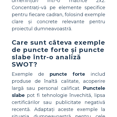
amenințări
într-o matrice 2x2.
Concentrați-vă pe elemente specifice
pentru fiecare cadran, folosind exemple
clare și concrete relevante pentru
proiectul dumneavoastră.
Care sunt câteva exemple
de puncte forte și puncte
slabe într-o analiză
SWOT?
Exemple de
puncte forte
includ
produse de înaltă calitate, acoperire
largă sau personal calificat.
Punctele
slabe
pot fi tehnologie învechită, lipsa
certificărilor sau publicitate negativă
recentă. Adaptați aceste exemple la
situația dumneavoastră pentru cele