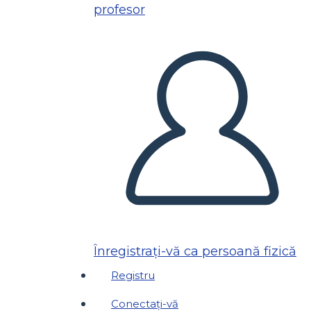
profesor
Înregistrați-vă ca persoană fizică
Registru
Conectați-vă