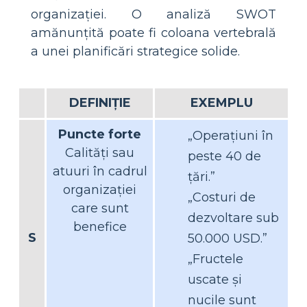
organizației. O analiză SWOT
amănunțită poate fi coloana vertebrală
a unei planificări strategice solide.
DEFINIȚIE
EXEMPLU
Puncte forte
„Operațiuni în
Calități sau
peste 40 de
atuuri în cadrul
țări.”
organizației
„Costuri de
care sunt
dezvoltare sub
benefice
S
50.000 USD.”
„Fructele
uscate și
nucile sunt