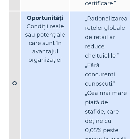
certificare.”
Oportunități
„Raționalizarea
Condiții reale
rețelei globale
sau potențiale
de retail ar
care sunt în
reduce
avantajul
cheltuielile.”
organizației
„Fără
concurenți
O
cunoscuți.”
„Cea mai mare
piață de
stafide, care
deține cu
0,05% peste