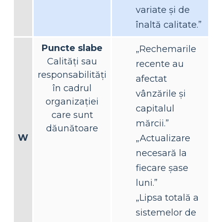
variate și de
înaltă calitate.”
Puncte slabe
„Rechemarile
Calități sau
recente au
responsabilități
afectat
în cadrul
vânzările și
organizației
capitalul
care sunt
mărcii.”
dăunătoare
W
„Actualizare
necesară la
fiecare șase
luni.”
„Lipsa totală a
sistemelor de