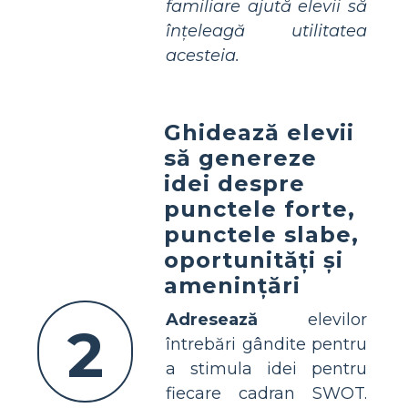
familiare ajută elevii să
înțeleagă utilitatea
acesteia.
Ghidează elevii
să genereze
idei despre
punctele forte,
punctele slabe,
oportunități și
amenințări
Adresează
elevilor
2
întrebări gândite pentru
a stimula idei pentru
fiecare cadran SWOT.