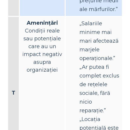
prețurile medii
ale mărfurilor.”
Amenințări
„Salariile
Condiții reale
minime mai
sau potențiale
mari afectează
care au un
marjele
impact negativ
operaționale.”
asupra
„Ar putea fi
organizației
complet exclus
de rețelele
T
sociale, fără
nicio
reparație.”
„Locația
potențială este