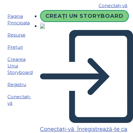
Conectați-vă
CREAȚI UN STORYBOARD
Pagina
Principala
Resurse
Prețuri
Crearea
Unui
Storyboard
Registru
Conectați-
vă
Conectați-vă
Înregistrează-te ca