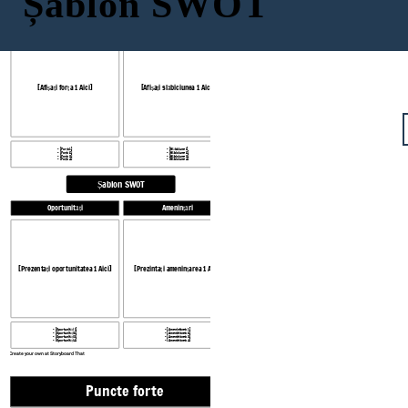
Șablon SWOT
Puncte forte
Puncte slabe
[Afișați forța 1 Aici]
[Afișați slăbiciunea 1 Aici]
• [Forța 1]
• [Slăbiciune 1]
• [Forța 2]
• [Slăbiciune 2]
• [Forța 3]
• [Slăbiciune 3]
• [Forța 4]
• [Slăbiciune 4]
Șablon SWOT
Oportunități
Amenințări
[Prezentați oportunitatea 1 Aici]
[Prezintați amenințarea 1 Aici]
• [Oportunități 1]
• [Amenintarea 1]
• [Oportunități 2]
• [Amenintarea 2]
• [Oportunități 3]
• [Amenintarea 3]
• [Oportunități 4]
• [Amenintarea 4]
Create your own at Storyboard That
Puncte forte
Puncte slabe