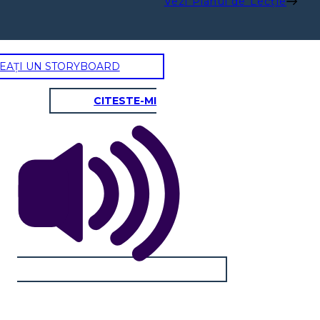
Vezi Planul de Lecție
EAȚI UN STORYBOARD
CITESTE-MI