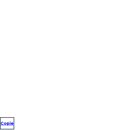
a 1 Aici]
Copie