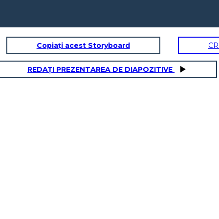
Copiați acest Storyboard
CR
REDAȚI PREZENTAREA DE DIAPOZITIVE