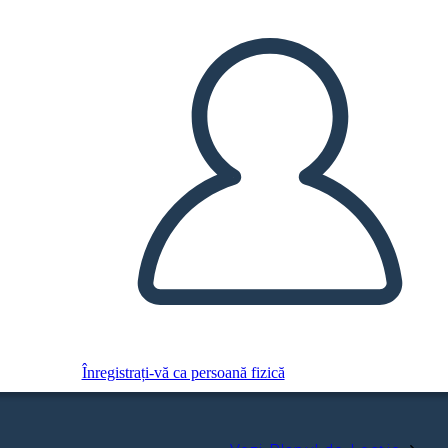
Înregistrați-vă ca persoană fizică