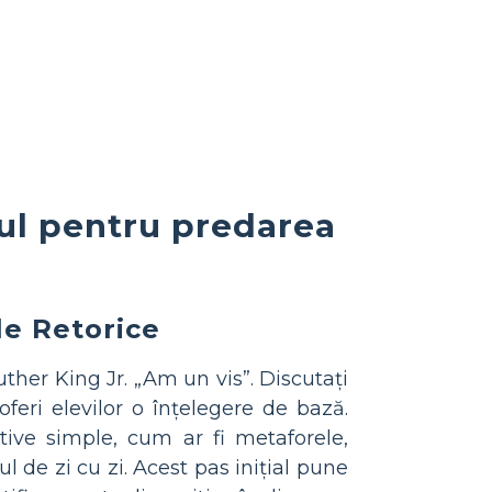
ul pentru predarea
le Retorice
Luther King Jr. „Am un vis”. Discutați
feri elevilor o înțelegere de bază.
itive simple, cum ar fi metaforele,
ul de zi cu zi. Acest pas inițial pune