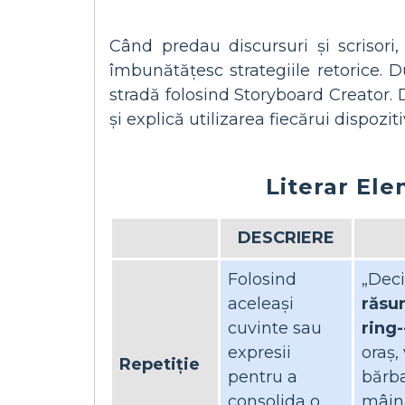
Când predau discursuri și scrisori,
îmbunătățesc strategiile retorice. 
stradă folosind Storyboard Creator. 
și explică utilizarea fiecărui dispozit
Literar Ele
DESCRIERE
Folosind
„Deci
aceleași
răsun
cuvinte sau
ring-
expresii
oraș,
Repetiţie
pentru a
bărba
consolida o
mâini