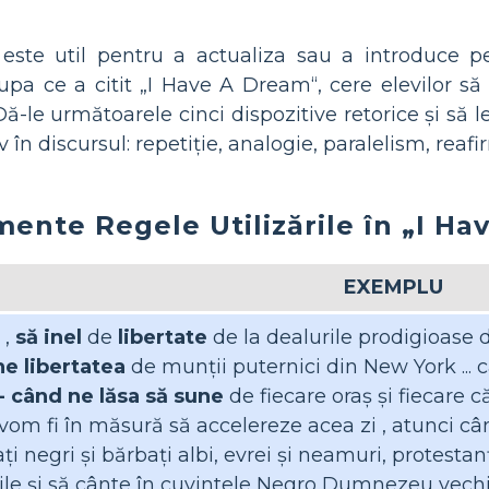
 este util pentru a actualiza sau a introduce pe
Dupa ce a citit „I Have A Dream“, cere elevilor 
Dă-le următoarele cinci dispozitive retorice și să 
iv în discursul: repetiție, analogie, paralelism, reafi
mente Regele Utilizările în „I H
EXEMPLU
 ,
să inel
de
libertate
de la dealurile prodigioase
e libertatea
de munții puternici din New York ..
- când ne lăsa să sune
de fiecare oraș și fiecare că
 vom fi în măsură să accelereze acea zi , atunci c
ți negri și bărbați albi, evrei și neamuri, protestanț
le și să cânte în cuvintele Negro Dumnezeu vechi spi