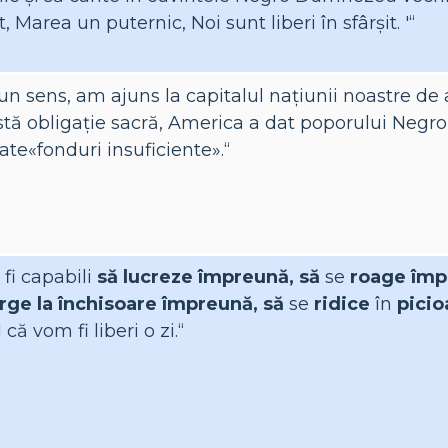
t, Marea un puternic, Noi sunt liberi în sfârșit. '“
-un sens, am ajuns la capitalul națiunii noastre de a
tă obligație sacră, America a dat poporului Negro 
te«fonduri insuficiente».“
fi capabili
să lucreze împreună, să
se
roage împ
rge la închisoare împreună, să
se
ridice
în
picio
 că vom fi liberi o zi.“