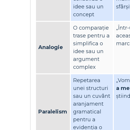
idee sau un
sfârși
concept
O comparație
„Într
trase pentru a
aceas
simplifica o
marca
Analogie
idee sau un
argument
complex
Repetarea
„Vom 
unei structuri
a me
sau un cuvânt
știind
aranjament
Paralelism
gramatical
pentru a
evidenția o