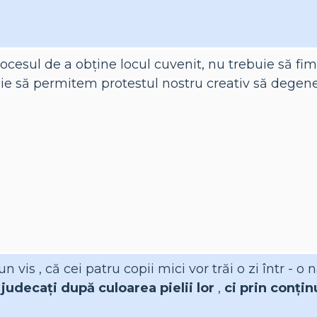
rocesul de a obține locul cuvenit, nu trebuie să fim v
ie să permitem protestul nostru creativ să degener
n vis , că cei patru copii mici vor trăi o zi într - 
i judecați după culoarea pielii lor
,
ci prin conțin