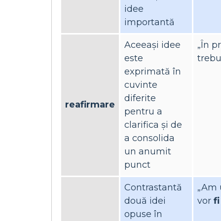
idee
importantă
Aceeași idee
„În p
este
trebu
exprimată în
cuvinte
diferite
reafirmare
pentru a
clarifica și de
a consolida
un anumit
punct
Contrastantă
„Am u
două idei
vor
f
opuse în