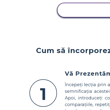
VIZUALIZAȚI
ACTIVITATEA
Cum să încorporez
Vă Prezentăm 
Începeți lecția prin 
1
semnificația acestei
Apoi, introduceți co
comparațiile, repetiț