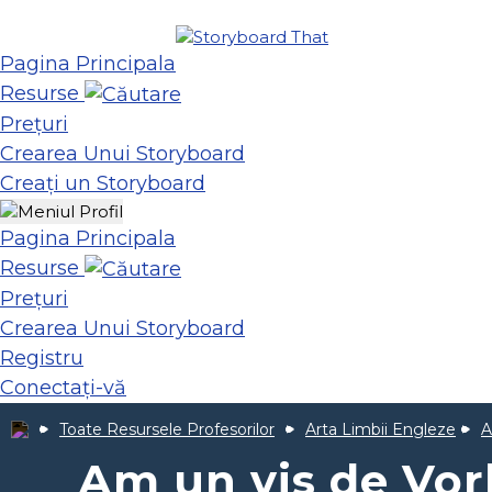
Pagina Principala
Resurse
Prețuri
Crearea Unui Storyboard
Creați un Storyboard
Pagina Principala
Resurse
Prețuri
Crearea Unui Storyboard
Registru
Conectați-vă
Toate Resursele Profesorilor
Arta Limbii Engleze
A
Am un vis de Vor