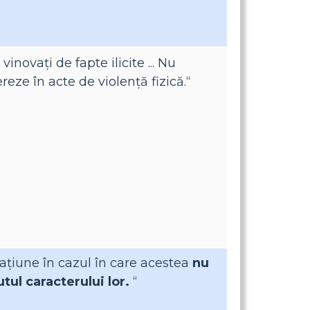
inovați de fapte ilicite ... Nu
eze în acte de violență fizică.“
o națiune în cazul în care acestea
nu
utul caracterului lor.
“