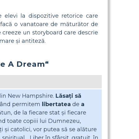
 elevi la dispozitive retorice care
să facă o vanatoare de măturător de
le creeze un storyboard care descrie
rmare și antiteză.
ave A Dream“
 din New Hampshire.
Lăsați să
. când permitem
libertatea
de
a
tun, de la fiecare stat și fiecare
ând toate copiii lui Dumnezeu,
i și catolici, vor putea să se alăture
ritual, „Liber în sfârșit, gratuit, în