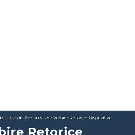
m un vis
Am un vis de Vorbire Retorice Dispozitive
bire Retorice