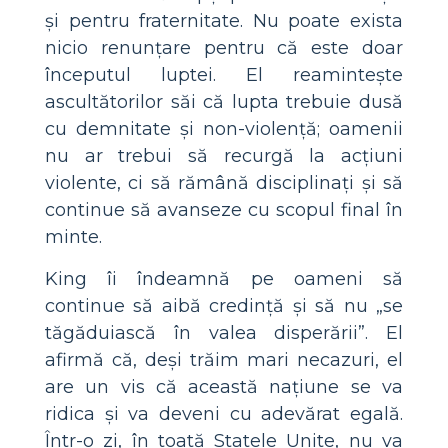
și pentru fraternitate. Nu poate exista
nicio renunțare pentru că este doar
începutul luptei. El reamintește
ascultătorilor săi că lupta trebuie dusă
cu demnitate și non-violență; oamenii
nu ar trebui să recurgă la acțiuni
violente, ci să rămână disciplinați și să
continue să avanseze cu scopul final în
minte.
King îi îndeamnă pe oameni să
continue să aibă credință și să nu „se
tăgăduiască în valea disperării”. El
afirmă că, deși trăim mari necazuri, el
are un vis că această națiune se va
ridica și va deveni cu adevărat egală.
Într-o zi, în toată Statele Unite, nu va