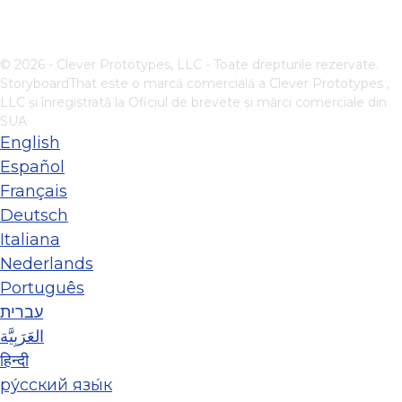
© 2026 - Clever Prototypes, LLC - Toate drepturile rezervate.
StoryboardThat este o marcă comercială a
Clever Prototypes ,
LLC
și înregistrată la Oficiul de brevete și mărci comerciale din
SUA
English
Español
Français
Deutsch
Italiana
Nederlands
Português
עברית
العَرَبِيَّة
हिन्दी
ру́сский язы́к