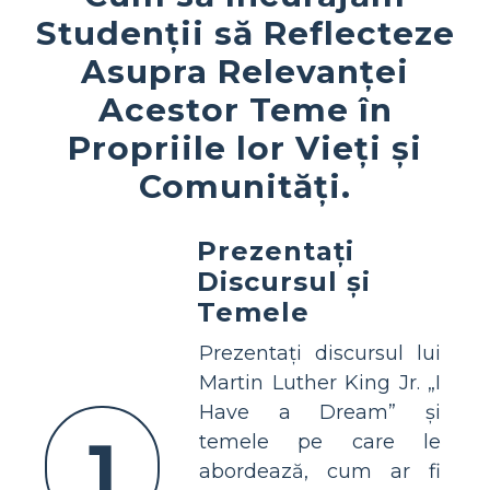
Studenții să Reflecteze
Asupra Relevanței
Acestor Teme în
Propriile lor Vieți și
Comunități.
Prezentați
Discursul și
Temele
Prezentați discursul lui
Martin Luther King Jr. „I
Have a Dream” și
1
temele pe care le
abordează, cum ar fi