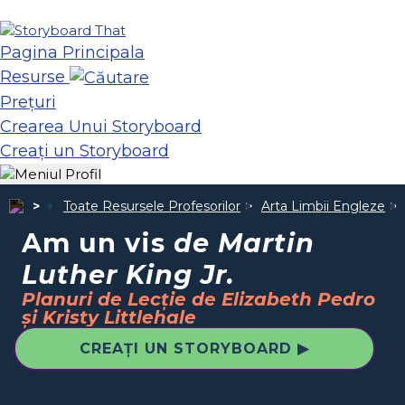
Pagina Principala
Resurse
Prețuri
Crearea Unui Storyboard
Creați un Storyboard
Toate Resursele Profesorilor
Arta Limbii Engleze
Am un vis
de Martin
Luther King Jr.
Planuri de Lecție de Elizabeth Pedro
și Kristy Littlehale
CREAȚI UN STORYBOARD ▶