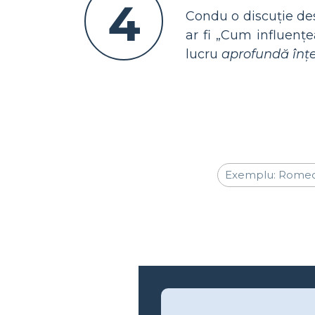
4
Condu o discuție de
ar fi „Cum influenț
lucru
aprofundă înț