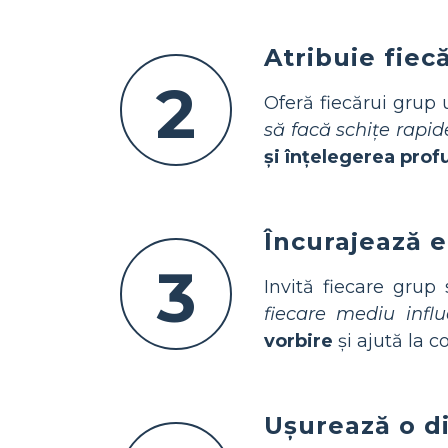
Atribuie fiec
2
Oferă fiecărui grup 
să facă schițe rapid
și înțelegerea pro
Încurajează e
3
Invită fiecare grup
fiecare mediu infl
vorbire
și ajută la c
Ușurează o di