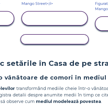
VIZUALIZAȚI
ACTIVITATEA
ACTIVITATE DE COPIERE
c setările în Casa de pe st
o vânătoare de comori în mediul
levilor
transformând mediile cheie într-o vânăto
egistra detalii despre anumite medii în timp ce cit
 și să observe cum
mediul modelează povestea
.