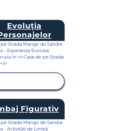
Evoluția
Personajelor
VIZUALIZAȚI
ACTIVITATEA
mbaj Figurativ