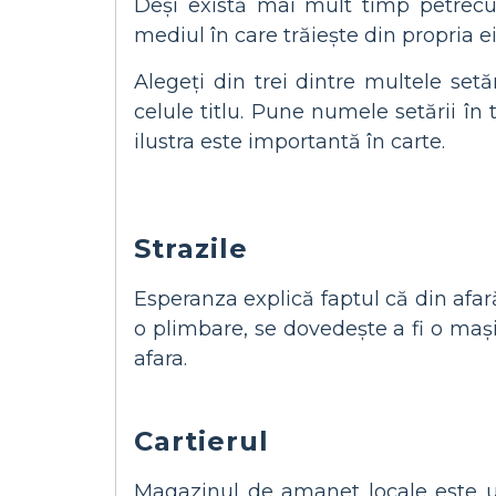
Deși există mai mult timp petrecu
mediul în care trăiește din propria ei
Alegeți din trei dintre multele setă
celule titlu. Pune numele setării în 
ilustra este importantă în carte.
Strazile
Esperanza explică faptul că din afară
o plimbare, se dovedește a fi o mașin
afara.
Cartierul
Magazinul de amanet locale este un