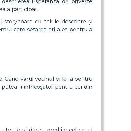
 descrierea Esperanza dă privește
ea a participat.
l
storyboard cu celule descriere și
pentru care
setarea
ați ales pentru a
e. Când vărul vecinul ei le ia pentru
 putea fi înfricoșător pentru cei din
u-te. Unul dintre mediile cele mai