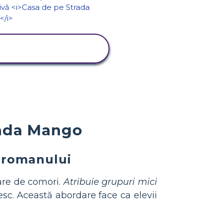
VIZUALIZAȚI
ACTIVITATEA
rada Mango
 romanului
are de comori.
Atribuie grupuri mici
esc. Această abordare face ca elevii