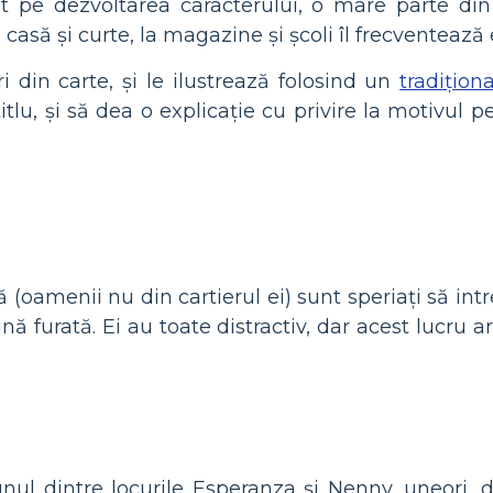
t pe dezvoltarea caracterului, o mare parte din
 casă și curte, la magazine și școli îl frecventează 
ri din carte, și le ilustrează folosind un
tradiționa
titlu, și să dea o explicație cu privire la motivul 
 (oamenii nu din cartierul ei) sunt speriați să intr
ă furată. Ei au toate distractiv, dar acest lucru ar
ul dintre locurile Esperanza și Nenny, uneori, d