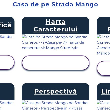
Casa de pe Strada Mango
Harta
ică
Caracterului
VIZUALIZAȚI
ACTIVITATEA
Perspectivă
Li