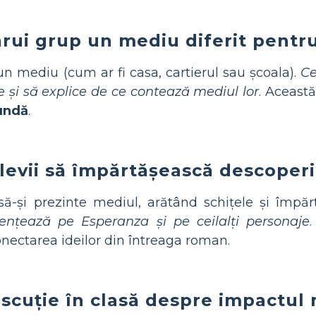
ărui grup un mediu diferit pentr
un mediu (cum ar fi casa, cartierul sau școala).
Ce
e și să explice de ce contează mediul lor
. Aceast
fundă
.
levii să împărtășească descoperir
 să-și prezinte mediul, arătând schițele și împăr
uențează pe Esperanza și pe ceilalți personaje
onectarea ideilor din întreaga roman.
scuție în clasă despre impactul