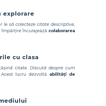
u explorare
r le să colecteze citate descriptive,
ă împărțire încurajează
colaborarea
ile cu clasa
tășind citate.
Discută despre cum
. Acest lucru dezvoltă
abilități de
 mediului