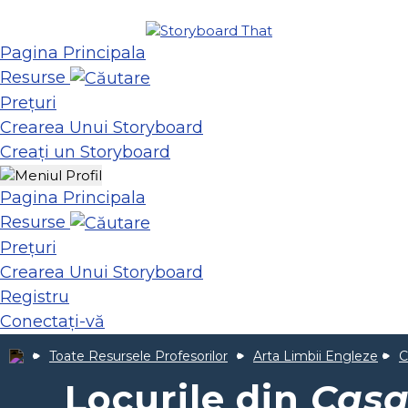
Pagina Principala
Resurse
Prețuri
Crearea Unui Storyboard
Creați un Storyboard
Pagina Principala
Resurse
Prețuri
Crearea Unui Storyboard
Registru
Conectați-vă
Toate Resursele Profesorilor
Arta Limbii Engleze
C
Locurile din
Casa