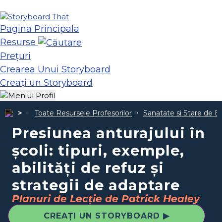
Pagina Principala
Resurse
Prețuri
Crearea Unui Storyboard
Creați un Storyboard
Toate Resursele Profesorilor
Sanatate si Stare de B
Presiunea anturajului în
școli: tipuri, exemple,
abilități de refuz și
strategii de adaptare
Planuri de Lecție de Patrick Healey
CREAȚI UN STORYBOARD ▶