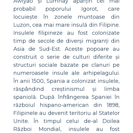
Awiyao și Lumnay aparțin cel mai
probabil poporului Igorot, care
locuiește în zonele muntoase din
Luzon, cea mai mare insulă din Filipine.
Insulele filipineze au fost colonizate
timp de secole de diverși migranți din
Asia de Sud-Est. Aceste popoare au
construit o serie de culturi diferite și
structuri sociale bazate pe clanuri pe
numeroasele insule ale arhipelagului.
În anii 1500, Spania a colonizat insulele,
răspândind creștinismul și limba
spaniolă. După înfrângerea Spaniei în
războiul hispano-american din 1898,
Filipinele au devenit teritoriu al Statelor
Unite. În timpul celui de-al Doilea
Război Mondial, insulele au fost