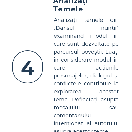
Analizați
Temele
Analizați temele din
„Dansul nunții”
examinând modul în
care sunt dezvoltate pe
parcursul poveștii. Luați
4
în considerare modul în
care acțiunile
personajelor, dialogul și
conflictele contribuie la
explorarea acestor
teme. Reflectați asupra
mesajului sau
comentariului
intenționat al autorului
asupra acestor teme.