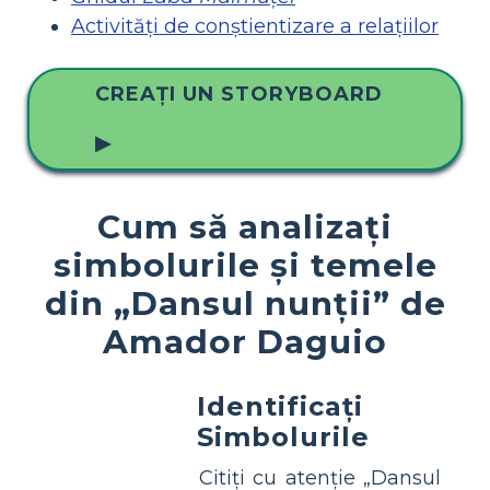
Activități de conștientizare a relațiilor
CREAȚI UN STORYBOARD
▶
Cum să analizați
simbolurile și temele
din „Dansul nunții” de
Amador Daguio
Identificați
Simbolurile
Citiți cu atenție „Dansul