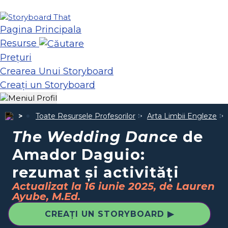
Pagina Principala
Resurse
Prețuri
Crearea Unui Storyboard
Creați un Storyboard
Toate Resursele Profesorilor
Arta Limbii Engleze
The Wedding Dance
de
Amador Daguio:
rezumat și activități
Actualizat la 16 iunie 2025, de Lauren
Ayube, M.Ed.
CREAȚI UN STORYBOARD ▶