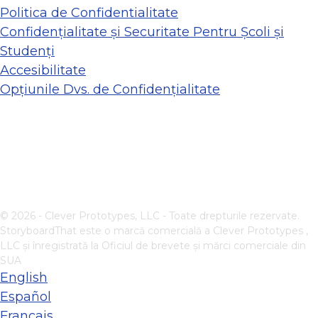
Politica de Confidentialitate
Confidențialitate și Securitate Pentru Școli și
Studenți
Accesibilitate
Opțiunile Dvs. de Confidențialitate
© 2026 - Clever Prototypes, LLC - Toate drepturile rezervate.
StoryboardThat este o marcă comercială a
Clever Prototypes ,
LLC
și înregistrată la Oficiul de brevete și mărci comerciale din
SUA
English
Español
Français