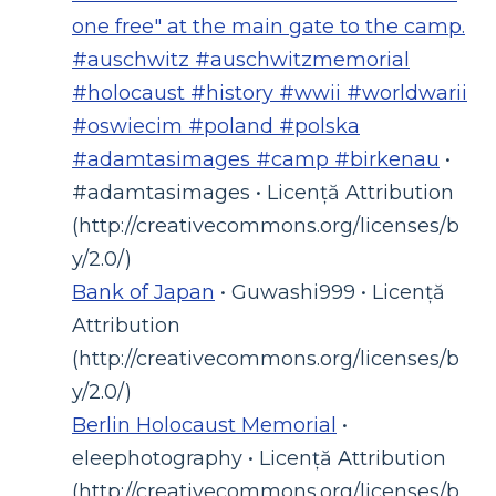
one free" at the main gate to the camp.
#auschwitz #auschwitzmemorial
#holocaust #history #wwii #worldwarii
#oswiecim #poland #polska
#adamtasimages #camp #birkenau
•
#adamtasimages • Licență Attribution
(http://creativecommons.org/licenses/b
y/2.0/)
Bank of Japan
• Guwashi999 • Licență
Attribution
(http://creativecommons.org/licenses/b
y/2.0/)
Berlin Holocaust Memorial
•
eleephotography • Licență Attribution
(http://creativecommons.org/licenses/b