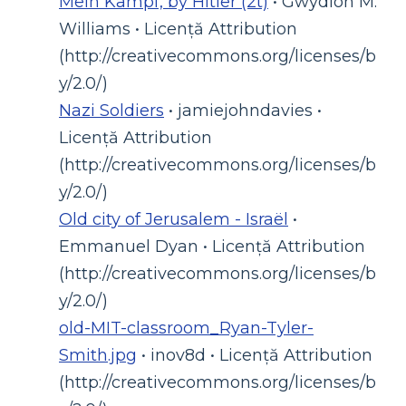
Mein Kampf, by Hitler (2t)
• Gwydion M.
Williams • Licență Attribution
(http://creativecommons.org/licenses/b
y/2.0/)
Nazi Soldiers
• jamiejohndavies •
Licență Attribution
(http://creativecommons.org/licenses/b
y/2.0/)
Old city of Jerusalem - Israël
•
Emmanuel Dyan • Licență Attribution
(http://creativecommons.org/licenses/b
y/2.0/)
old-MIT-classroom_Ryan-Tyler-
Smith.jpg
• inov8d • Licență Attribution
(http://creativecommons.org/licenses/b