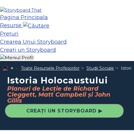
Pagina Principala
Resurse
Prețuri
Crearea Unui Storyboard
Creați un Storyboard
Toate Resursele Profesorilor
Studii Sociale
Istori
Istoria Holocaustului
Planuri de Lecție de Richard
Cleggett, Matt Campbell și John
Gillis
CREAȚI UN STORYBOARD ▶