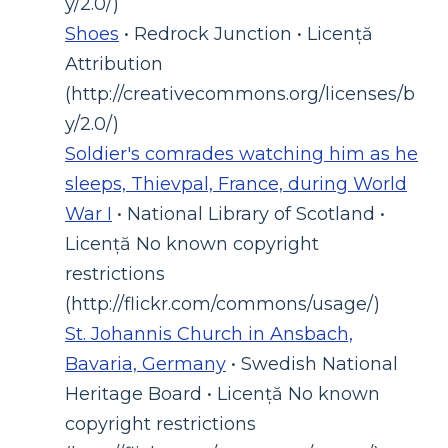
y/2.0/)
Shoes
• Redrock Junction • Licență
Attribution
(http://creativecommons.org/licenses/b
y/2.0/)
Soldier's comrades watching him as he
sleeps, Thievpal, France, during World
War I
• National Library of Scotland •
Licență No known copyright
restrictions
(http://flickr.com/commons/usage/)
St. Johannis Church in Ansbach,
Bavaria, Germany
• Swedish National
Heritage Board • Licență No known
copyright restrictions