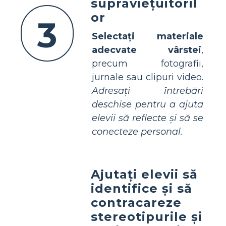
supraviețuitoril
or
3
Selectați materiale
adecvate vârstei
,
precum fotografii,
jurnale sau clipuri video.
Adresați întrebări
deschise pentru a ajuta
elevii să reflecte și să se
conecteze personal.
Ajutați elevii să
identifice și să
contracareze
stereotipurile și