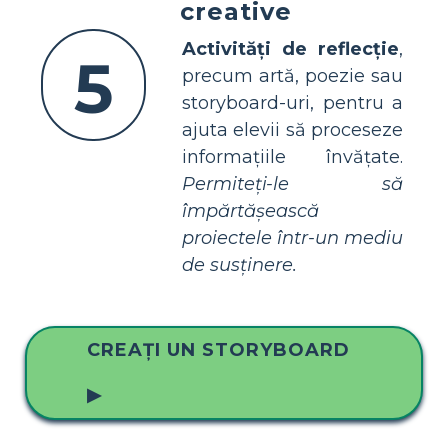
creative
Activități de reflecție
,
5
precum artă, poezie sau
storyboard-uri, pentru a
ajuta elevii să proceseze
informațiile învățate.
Permiteți-le să
împărtășească
proiectele într-un mediu
de susținere.
CREAȚI UN STORYBOARD
▶