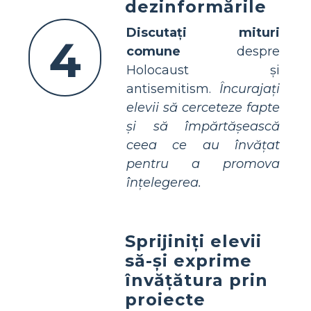
dezinformările
Discutați mituri
4
comune
despre
Holocaust și
antisemitism.
Încurajați
elevii să cerceteze fapte
și să împărtășească
ceea ce au învățat
pentru a promova
înțelegerea.
Sprijiniți elevii
să-și exprime
învățătura prin
proiecte