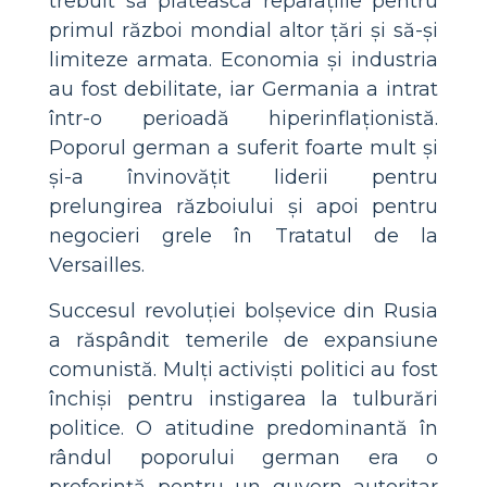
trebuit să plătească reparațiile pentru
primul război mondial altor țări și să-și
limiteze armata. Economia și industria
au fost debilitate, iar Germania a intrat
într-o perioadă hiperinflaționistă.
Poporul german a suferit foarte mult și
și-a învinovățit liderii pentru
prelungirea războiului și apoi pentru
negocieri grele în Tratatul de la
Versailles.
Succesul revoluției bolșevice din Rusia
a răspândit temerile de expansiune
comunistă. Mulți activiști politici au fost
închiși pentru instigarea la tulburări
politice. O atitudine predominantă în
rândul poporului german era o
preferință pentru un guvern autoritar